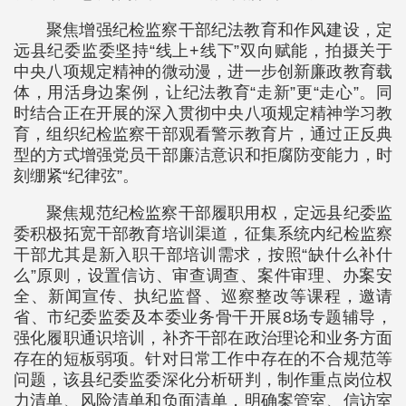
聚焦增强纪检监察干部纪法教育和作风建设，定
远县纪委监委坚持“线上+线下”双向赋能，拍摄关于
中央八项规定精神的微动漫，进一步创新廉政教育载
体，用活身边案例，让纪法教育“走新”更“走心”。同
时结合正在开展的深入贯彻中央八项规定精神学习教
育，组织纪检监察干部观看警示教育片，通过正反典
型的方式增强党员干部廉洁意识和拒腐防变能力，时
刻绷紧“纪律弦”。
聚焦规范纪检监察干部履职用权，定远县纪委监
委积极拓宽干部教育培训渠道，征集系统内纪检监察
干部尤其是新入职干部培训需求，按照“缺什么补什
么”原则，设置信访、审查调查、案件审理、办案安
全、新闻宣传、执纪监督、巡察整改等课程，邀请
省、市纪委监委及本委业务骨干开展8场专题辅导，
强化履职通识培训，补齐干部在政治理论和业务方面
存在的短板弱项。针对日常工作中存在的不合规范等
问题，该县纪委监委深化分析研判，制作重点岗位权
力清单、风险清单和负面清单，明确案管室、信访室