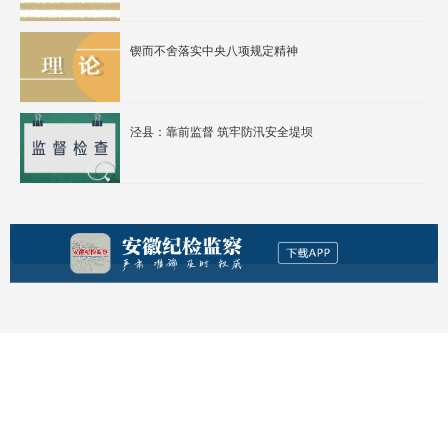
锲而不舍落实中央八项规定精神
泾县：靠前监督 筑牢防汛安全堤坝​