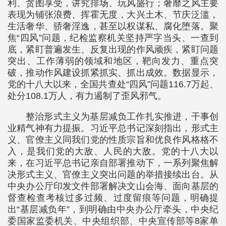
利、贪图享受，讲究排场、玩风盛行；奢靡之风主要
表现为铺张浪费、挥霍无度，大兴土木、节庆泛滥，
生活奢华、骄奢淫逸，甚至以权谋私、腐化堕落。聚
焦“四风”问题，纪检监察机关坚持严字当头、一查到
底，紧盯普遍发生、反复出现的作风顽疾，紧盯问题
突出、工作薄弱的领域和地区，靶向发力、重点突
破，推动作风建设抓紧抓实、抓出成效。数据显示，
党的十八大以来，全国共查处“四风”问题116.7万起、
处分108.1万人，有力遏制了歪风邪气。
整治形式主义为基层减负工作扎实推进，干事创
业精气神有力提振。习近平总书记深刻指出，形式主
义、官僚主义同我们党的性质宗旨和优良作风格格不
入，是我们党的大敌、人民的大敌。党的十八大以
来，在习近平总书记亲自部署推动下，一系列聚焦解
决形式主义、官僚主义突出问题的举措接续出台。从
中央办公厅印发文件部署解决文山会海、面向基层的
督查检查考核过多过频、过度留痕等问题，明确提
出“基层减负年”，到明确由中央办公厅牵头，中央纪
委国家监委机关、中央组织部、中央宣传部等8家单