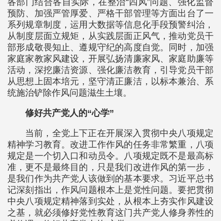
各部门结合各自实际，在整治“四风”问题、强化监督
预防、加强严管厚爱、严格干部管理等方面出台了一
系列规章制度，运用大数据等信息化手段预警纠治，
从制度层面立规矩，从实践层面正风气，推动党员干
部形成敬畏知止、遵规守纪的高度自觉。同时，加强
家庭家教家风建设，开展弘扬清廉家风、家庭助廉等
活动，深挖廉洁资源、强化廉洁教育，引导党员干部
从思想上固本培元，坚守清正廉洁，以标本兼治、系
统施治铲除作风问题滋生土壤。
修好共产党人的“心学”
当前，全党上下正在开展深入贯彻中央八项规定
精神学习教育。改进工作作风的任务非常繁重，八项
规定是一个切入口和动员令。八项规定既不是最高标
准，更不是最终目的，只是我们改进作风的第一步，
是我们作为共产党人该做到的基本要求。习近平总书
记深刻指出，作风问题根本上是党性问题。要把贯彻
中央八项规定精神落到实处，从根本上夯实作风建设
之基，就必须修好党性教育这门共产党人修身养性的