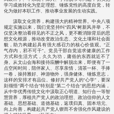
学习成效转化为坚定理想、锤炼党性的高度自觉，转
化为做好本职工作、推动事业发展的生动实践。
汲取文化营养，构建强大的精神世界。中央八项
规定实施以来，我们党坚持纠“四风”树新风并举，不
仅坚决整治看得见的不正之风，更不断消除背后的思
想文化根源，推动改变政治生态、文化土壤和社会面
貌，助力构建起具有强大感召力的核心价值观。“正
气存内，邪不可干”。党员干部自觉追求健康的工作
方式和生活方式，久久为功，庸俗的东西就近不了
身。从文山会海和接待应酬中解脱出来，即便有了一
点空闲时间，陪伴家人、尽享亲情，清茶一杯、手捧
一卷，操持雅好、神游物外，强身健体、锤炼意志，
这样的安排才有品位。修好共产党人的“心学”，要深
刻领悟“两个结合”特别是“第二个结合”的思想内涵，
从中华优秀传统文化中汲取正心明道、知行合一等智
慧营养，厚植共产党人的政治理想、政治信仰的人文
基础、思想基础、道德基础，返璞归真、固本培元、
向上向善，构建起共产党人锲而不舍强化作风建设的