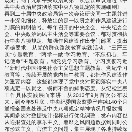
规矩，到十九届中央政治局第一次会议审议通过《中
共中央政治局贯彻落实中央八项规定的实施细则》，
再到二十届中央政治局第一次会议研究同一主题并进
一步深化细化，释放出的是一以贯之将作风建设进行
到底的鲜明信号。每年召开的中央全会、中央纪委全
会、中央政治局民主生活会等重要会议，都对贯彻执
行中央八项规定、加强作风建设作出专门部署，提出
明确要求。从党的群众路线教育实践活动、“三严三
实”专题教育、“两学一做”学习教育、“不忘初心、牢
记使命”主题教育，到党史学习教育、学习贯彻习近
平新时代中国特色社会主义思想主题教育、党纪学习
教育等，接续开展的党内集中教育，都把作风建设作
为重要内容，这些都体现了党中央对贯彻落实中央八
项规定一以贯之、锲而不舍的鲜明态度。从纪检监察
工作具体实践层面来讲，从2013年9月首次公布以
来，到今年5月底，中央纪委国家监委已连续140个月
通报全国查处违反中央八项规定精神情况月报数据，
其间多次对数据统计指标进行优化调整，发布内容也
从通报查处的享乐主义、奢靡之风问题数据到同时公
布形式主义、官僚主义问题，集中展现了各地持续深