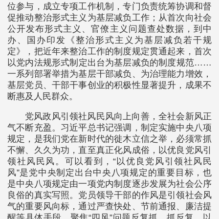
位参与，成立专项工作机制，专门负责统筹协调和督
促推动整治形式主义为基层减负工作；从首次向社会
公开发布形式主义、官僚主义问题查处数据，到中
办、国办印发《整治形式主义为基层减负若干规
定》，把近年来整治工作的制度规定贯通起来，首次
以党内法规形式制定出台为基层减负的制度规范……
一系列部署举措为基层干部减负、为治理能力增效，
基层党员、干部干事创业的积极性显著提升，成果不
断惠及人民群众。
党风政风引领社风民风向上向善，全社会新风正
气不断充盈。习近平总书记强调，制定实施中央八项
规定，是我们党在新时代的徙木立信之举，必须常抓
不懈、久久为功，直至真正化风成俗，以优良党风引
领社风民风。可以看到，“以优良党风引领社风民
风”是党中央制定出台中央八项规定的重要目标，也
是中央八项规定由一项党内制度逐步发展为社会公序
良俗的真实写照。党员领导干部的作风是引领社会风
气的重要风向标，通过严查快处、节前通报、廉洁提
醒等具体手段，聚焦“四风”问题反复抓、抓反复，以