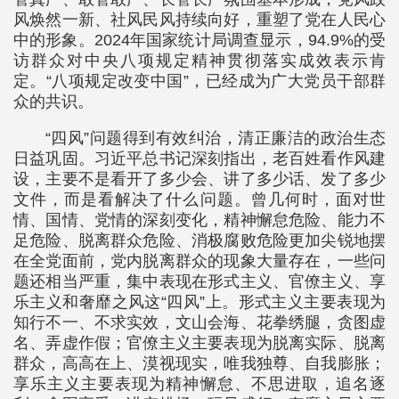
风焕然一新、社风民风持续向好，重塑了党在人民心
中的形象。2024年国家统计局调查显示，94.9%的受
访群众对中央八项规定精神贯彻落实成效表示肯
定。“八项规定改变中国”，已经成为广大党员干部群
众的共识。
“四风”问题得到有效纠治，清正廉洁的政治生态
日益巩固。习近平总书记深刻指出，老百姓看作风建
设，主要不是看开了多少会、讲了多少话、发了多少
文件，而是看解决了什么问题。曾几何时，面对世
情、国情、党情的深刻变化，精神懈怠危险、能力不
足危险、脱离群众危险、消极腐败危险更加尖锐地摆
在全党面前，党内脱离群众的现象大量存在，一些问
题还相当严重，集中表现在形式主义、官僚主义、享
乐主义和奢靡之风这“四风”上。形式主义主要表现为
知行不一、不求实效，文山会海、花拳绣腿，贪图虚
名、弄虚作假；官僚主义主要表现为脱离实际、脱离
群众，高高在上、漠视现实，唯我独尊、自我膨胀；
享乐主义主要表现为精神懈怠、不思进取，追名逐