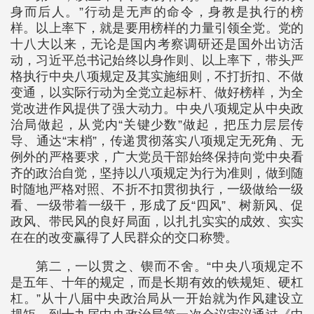
身而后人。”行动是无声的命令，身教是执行的榜
样。以上率下，就是要用榜样的力量引领全党。党的
十八大以来，无论是国内考察调研还是国外出访活
动，习近平总书记始终以身作则、以上率下，带头严
格执行中央八项规定及其实施细则，不打折扣、不做
变通，以实际行动为全党立起标杆、做好榜样，为全
党改进作风提供了强大动力。中央八项规定从中央政
治局做起，从党内“关键少数”做起，把压力层层传
导、通达“末梢”，传递贯彻落实八项规定无死角、无
例外的严格要求，广大党员干部始终保持向党中央看
齐的政治自觉，坚持以八项规定为行为准则，做到随
时随地严格对照、不折不扣贯彻执行，一级做给一级
看、一级带着一级干，形成了反“四风”、树新风、促
政风、带民风的良好局面，以扎扎实实的成效、实实
在在的改变赢得了人民群众的交口称赞。
第二，一以贯之、锲而不舍。“中央八项规定不
是五年、十年的规定，而是长期有效的铁规矩、硬杠
杠。”从十八届中央政治局从一开始就为作风建设立