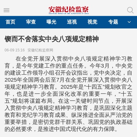
首页
审查
曝光
巡视
视觉
专题
锲而不舍落实中央八项规定精神
06-09 15:16
安徽纪检监察网
在全党开展深入贯彻中央八项规定精神学习教
育，是今年党建工作的重点任务。今年3月，中央党
的建设工作领导小组召开会议指出，党中央决定，自
2025年全国两会后至7月在全党开展深入贯彻中央八
项规定精神学习教育。2025年是“十四五”规划收官之
年，也是进一步全面深化改革的重要一年，“十五
五”规划将谋篇布局。在这一关键时间节点，开展深
入贯彻中央八项规定精神学习教育，是巩固深化主题
教育和党纪学习教育成果、纵深推进全面从严治党的
重要举措，是密切党群干群关系、巩固党的执政基础
的必然要求，是推进中国式现代化的有力保障。