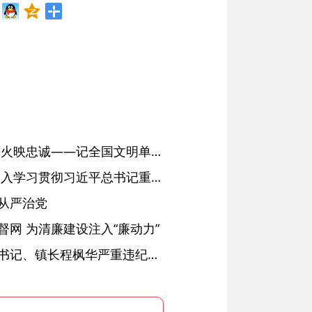
红土濉溪扬清风 文明薪火映忠诚——记全国文明单位、安徽省濉溪县纪委监委
省委常委会会议强调 深入学习贯彻习近平总书记重要讲话精神 以高质量党建引领高质量发展 梁言顺主持并讲话
从严治党
网 为清廉建设注入“廉动力”
绩溪县长安镇原党委副书记、镇长程枫华严重违纪违法被开除党籍和公职