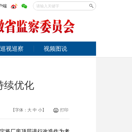
户端
巡视巡察
视频图说
持续优化
【字体：
大
中
小
】
打印
决定将厂房顶层进行改造作为考