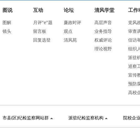
图说
互动
论坛
清风学堂
工作
图解
月评"e"题
廉政时评
高层声音
党风
镜头
留言板
观点
业务指导
审查
回复选登
清风苑
权威评论
信访
理论视野
组织
派驻
巡察
宣传
预防
高校
市县(区)纪检监察网站群
派驻纪检监察机构
院校企