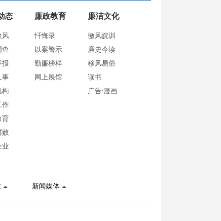
动态
廉政教育
廉洁文化
政风
忏悔录
徽风皖训
调查
以案警示
廉史今读
举报
勤廉榜样
移风易俗
人事
网上展馆
读书
机构
广告·漫画
工作
教育
腐败
企业
业
新闻媒体