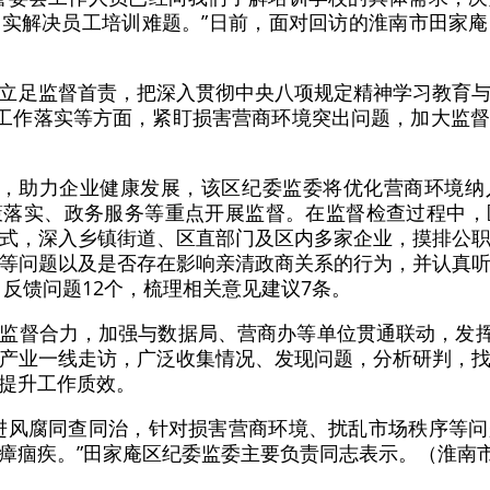
实解决员工培训难题。”日前，面对回访的淮南市田家
立足监督首责，把深入贯彻中央八项规定精神学习教育
”工作落实等方面，紧盯损害营商环境突出问题，加大监
”，助力企业健康发展，该区纪委监委将优化营商环境
策落实、政务服务等重点开展监督。在监督检查过程中，
式，深入乡镇街道、区直部门及区内多家企业，摸排公
等问题以及是否存在影响亲清政商关系的行为，并认真
 反馈问题12个，梳理相关意见建议7条。
监督合力，加强与数据局、营商办等单位贯通联动，发挥1
产业一线走访，广泛收集情况、发现问题，分析研判，
提升工作质效。
进风腐同查同治，针对损害营商环境、扰乱市场秩序等
瘴痼疾。”田家庵区纪委监委主要负责同志表示。（淮南