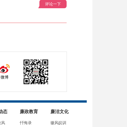
评论一下
微博
动态
廉政教育
廉洁文化
政风
忏悔录
徽风皖训