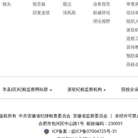
镜头
留言板
观点
业务指导
审查
回复选登
清风苑
权威评论
信访
理论视野
组织
派驻
巡察
宣传
预防
高校
市县(区)纪检监察网站群
派驻纪检监察机构
院校企
版权所有 中共安徽省纪律检查委员会 安徽省监察委员会 | 未经许可禁
合肥市包河区中山路1号 邮政编码：230091
ICP备案：
皖ICP备07004725号-31