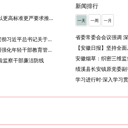
新闻排行
淮南：坚持走在前、作表率 以更高标准更严要求推动学习教育走深走实
一天
一周
一月
】
全国巡视工作会议深入学习贯彻习近平总书记关于巡视工作的重要讲话精神 持续推动巡视工作高质量发展
【安徽日报】坚持全面
【中国纪检监察报】安徽宿州强化年轻干部教育管理 系好履职风纪扣
安徽烟草：织密三维监督
检监察干部廉洁防线