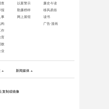
调查
以案警示
廉史今读
举报
勤廉榜样
移风易俗
人事
网上展馆
读书
机构
广告·漫画
工作
教育
腐败
企业
业
新闻媒体
止复制或镜像