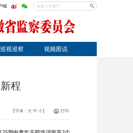
户端
巡视巡察
视频图说
启新程
【字体：
大
中
小
】
打印
25期中青年干部培训班等2个