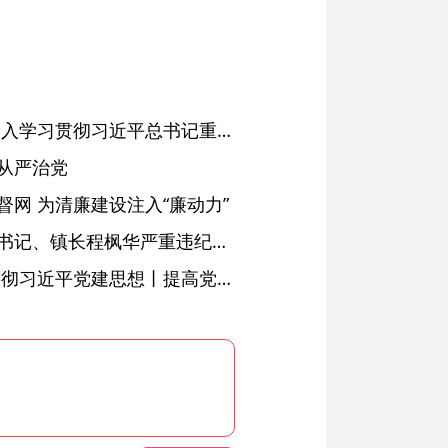
省委常委会会议强调 深入学习贯彻习近平总书记重要讲话精神 以高质量党建引领高质量发展 梁言顺主持并讲话
从严治党
网 为清廉建设注入“廉动力”
绩溪县长安镇原党委副书记、镇长程枫华严重违纪违法被开除党籍和公职
学习进行时·深入学习贯彻习近平党建思想丨提高党的战斗力的法宝