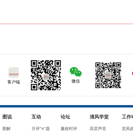
微信
客户端
图说
互动
论坛
清风学堂
工作
图解
月评"e"题
廉政时评
高层声音
党风