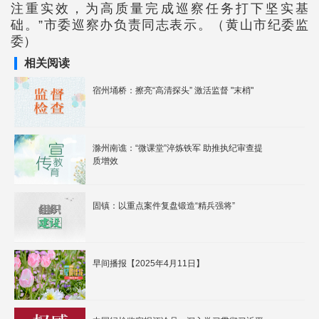
注重实效，为高质量完成巡察任务打下坚实基
础。”市委巡察办负责同志表示。（黄山市纪委监
委）
相关阅读
宿州埇桥：擦亮“高清探头” 激活监督 "末梢"
滁州南谯：“微课堂”淬炼铁军 助推执纪审查提
质增效
固镇：以重点案件复盘锻造“精兵强将”
早间播报【2025年4月11日】