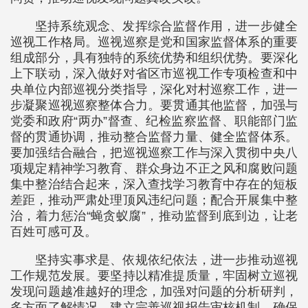
坚持系统观念、发挥综合监督作用，进一步健全
巡视工作格局。巡视巡察是党和国家监督体系的重要
组成部分，具有独特的系统优势和组织优势。要深化
上下联动，深入做好对省区市巡视工作专项检查和中
央单位内部巡视分类指导，深化对村巡察工作，进一
步凝聚巡视巡察整体合力。要贯通其他监督，加强与
党委和政府“两办”督查、纪检监察监督、职能部门监
督的贯通协调，推动整合监督力量、健全监督体系。
要加强结合融合，把巡视巡察工作与深入贯彻中央八
项规定精神学习教育、群众身边不正之风和腐败问题
集中整治结合起来，深入查找学习教育中存在的短板
差距，推动严肃处理顶风违纪问题；配合开展集中整
治，着力惩治“蝇贪蚁腐”，推动监督到底到边，让老
百姓可感可及。
坚持实事求是、依规依纪依法，进一步推动巡视
工作规范发展。要坚持以精准提质量，牢固树立巡视
发现问题越准越好的理念，加强对问题的分析研判，
多方面了解情况，建立完善巡视报告审核机制，确保