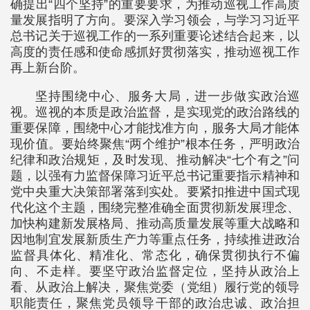
确提出“四个坚持”的重要要求，为推动巡视工作高质
量发展指明了方向。要深入学习领会，与学习习近平
总书记关于巡视工作的一系列重要论述结合起来，以
高度的责任感和使命感抓好贯彻落实，推动巡视工作
再上新台阶。
坚持围绕中心、服务大局，进一步做实政治巡
视。巡视的本质是政治监督，是实现党的政治路线的
重要保障，围绕中心才能找准方向，服务大局才能体
现价值。要始终聚焦“两个维护”根本任务，严明政治
纪律和政治规矩，及时发现、推动解决“七个有之”问
题，以强有力监督保障习近平总书记重要指示精神和
党中央重大决策部署落到实处。要紧扣推进中国式现
代化这个主题，围绕完整准确全面贯彻新发展理念、
加快构建新发展格局、推动高质量发展等重大战略和
因地制宜发展新质生产力等重点任务，持续推进政治
监督具体化、精准化、常态化，确保贯彻执行不偏
向、不走样。要坚守政治监督定位，坚持从政治上
看、从政治上解决，聚焦党委（党组）履行党的领导
职能责任，聚焦党员领导干部的政治忠诚、政治担