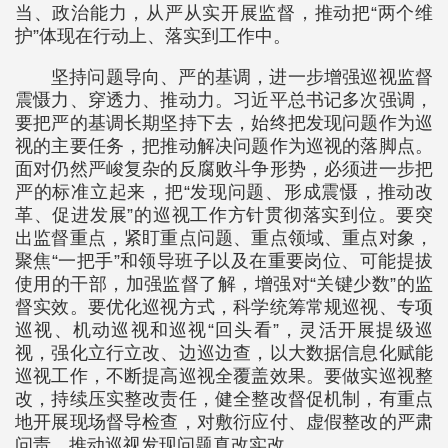
当、政治能力，从严从实开展监督，推动把“两个维
护”体现在行动上、落实到工作中。
坚持问题导向、严的基调，进一步增强巡视监督
震慑力、穿透力、推动力。习近平总书记多次强调，
要把严的基调长期坚持下去，始终把发现问题作为巡
视的主要任务，把推动解决问题作为巡视的落脚点。
面对仍然严峻复杂的反腐败斗争形势，必须进一步把
严的标准立起来，把“发现问题、形成震慑，推动改
革、促进发展”的巡视工作方针贯彻落实到位。要突
出监督重点，紧盯重点问题、重点领域、重点对象，
聚焦“一把手”和领导班子以及在重要岗位、可能提拔
使用的干部，加强监督了解，增强对“关键少数”的监
督实效。要优化巡视方式，科学统筹常规巡视、专项
巡视、机动巡视和巡视“回头看”，灵活开展提级巡
视，强化立行立改、边巡边查，以大数据信息化赋能
巡视工作，不断提高巡视全覆盖效果。要做实巡视整
改，持续压实整改责任，健全整改督促机制，有重点
地开展现场督导检查，对敷衍应付、虚假整改的严肃
问责，推动巡视发现问题真改实改。