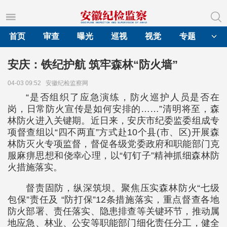
首页
审查
曝光
巡视
视觉
专题
安庆：铁纪护航 筑牢森林“防火墙”
04-03 09:52
安徽纪检监察网
“是否组织了应急演练，防火巡护人员是否在
岗，日常防火宣传是如何安排的……”清明将至，森
林防火进入关键期。近日来，安庆市纪委监委组成专
项督查组以“四不两直”方式赴10个县(市、区)开展森
林防灭火专项监督，督促各级党委政府和职能部门克
服麻痹思想和侥幸心理，以“钉钉子”精神抓细森林防
火措施落实。
督责固防，纵深筑坝。聚焦压实森林防火“七级
包保”责任及 “防打保”12条措施落实，重点督查各地
防火部署、责任落实、隐患排查等关键环节，推动属
地应急、林业、公安等职能部门细化责任分工，健全