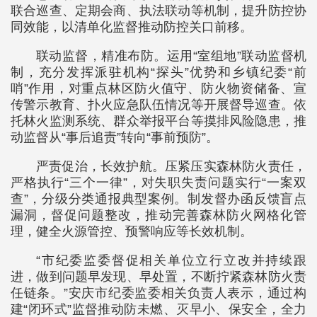
联合巡查、定期会商、执法联动等机制，提升防控协
同效能，以清单化监督推动防控关口前移。
联动监督，精准布防。运用“室组地”联动监督机
制，充分发挥派驻机构“探头”优势和乡镇纪委“前
哨”作用，对重点林区防火值守、防火物资储备、宣
传警示教育、扑火应急队伍情况等开展督导巡查。依
托林火监测系统、群众举报平台等摸排风险隐患，推
动监督从“事后追责”转向“事前预防”。
严责促治，长效护航。压紧压实森林防火责任，
严格执行“三个一律”，对失职失责问题实行“一案双
查”，分级分类通报典型案例。制发督办函反馈盲点
漏洞，督促问题整改，推动完善森林防火网格化管
理，健全火源管控、预警响应等长效机制。
“市纪委监委督促相关单位立行立改并持续跟
进，做到问题早发现、早处置，不断拧紧森林防火责
任链条。”安庆市纪委监委相关负责人表示，通过构
建“闭环式”监督推动防未燃、灭早小、保安全，全力