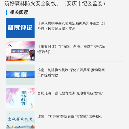
筑好森林防火安全防线。（安庆市纪委监委）
相关阅读
【深入贯彻中央八项规定精神系列评论之七】
坚持正风肃纪反腐相贯通
【廉政时评】在“向阳、自净、祛腐”中淬炼执
纪“利剑”
淮南：构建协作机制 深化资源共享 推动巡察
工作提质增效
合肥瑶海：强化教育培训 充电蓄能练“妙笔”
绩溪：“零距离”旁听庭审 “实景式” 叩击初心