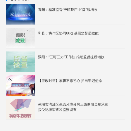
青阳：精准监督 护航茶产业“廉”续增收
和县：协作区协同联动 基层监督显效能
涡阳：“三盯三力”工作法 推动监督提质增效
【廉政时评】履职不忘初心 担当牢记使命
芜湖市湾沚区生态环境分局三级调研员鲍承富
接受纪律审查和监察调查