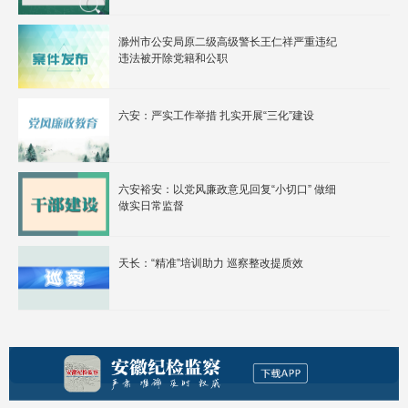
滁州市公安局原二级高级警长王仁祥严重违纪
违法被开除党籍和公职
六安：严实工作举措 扎实开展“三化”建设
六安裕安：以党风廉政意见回复“小切口” 做细
做实日常监督
天长：“精准”培训助力 巡察整改提质效