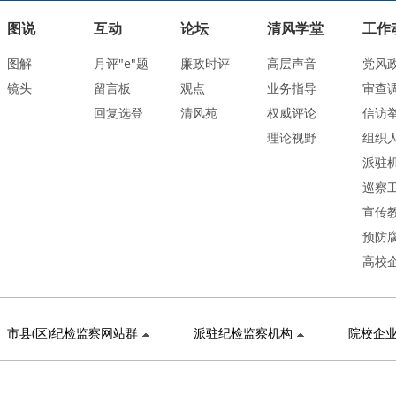
图说
互动
论坛
清风学堂
工作
图解
月评"e"题
廉政时评
高层声音
党风
镜头
留言板
观点
业务指导
审查
回复选登
清风苑
权威评论
信访
理论视野
组织
派驻
巡察
宣传
预防
高校
市县(区)纪检监察网站群
派驻纪检监察机构
院校企