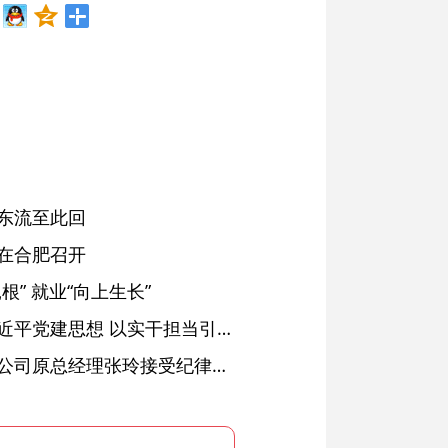
东流至此回
在合肥召开
” 就业“向上生长”
铜陵：深入学习贯彻习近平党建思想 以实干担当引领纪检监察工作高质量发展
安徽省天然气销售有限公司原总经理张玲接受纪律审查和监察调查