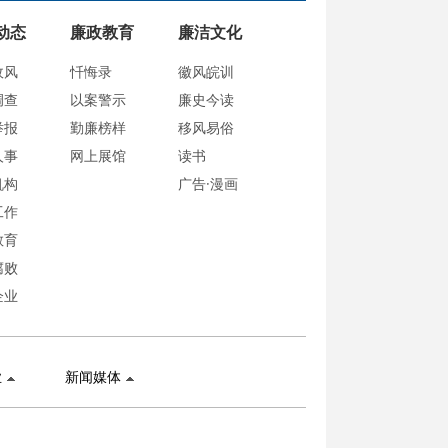
动态
廉政教育
廉洁文化
政风
忏悔录
徽风皖训
调查
以案警示
廉史今读
举报
勤廉榜样
移风易俗
人事
网上展馆
读书
机构
广告·漫画
工作
教育
腐败
企业
业
新闻媒体