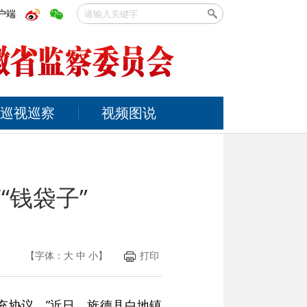
户端
巡视巡察
视频图说
“钱袋子”
【字体：
大
中
小
】
打印
充协议。”近日，旌德县白地镇