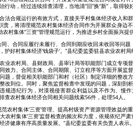
治行动，经过连续排查清理，当地清“旧”换“新”，取得较
合法合规运行的有效方式，直接关乎村集体经济收入和
能职责，将清理规范农村集体经济合同作为开展群众身边
推动农村集体“三资”管理规范运行，为推进乡村全面振兴提
合同、合同应履行未履行、合同到期应收回未收回等问题，对
，护好村集体经济‘钱袋子’。”县纪委监委驻县农业农村
农业农村局、县财政局、县审计局等职能部门成立专项
同效力、合同主体、合同期限、订立程序等方面开展监
问题，督促相关职能部门和村（社区）制定详细的整改
整改到位。同时，聚焦监督检查中发现的问题，深刻剖
的违规违纪行为，对漠视侵害群众利益以及不作为、慢
排查农村集体经济合同相关问题线索56件，处理54人。
规范农村集体‘三资’管理、提高村级资产资源管理效益的
大农村集体‘三资’监督检查的频次和力度，依规依纪严肃查
经济健康有序高质量发展。”县纪委监委有关负责人表示