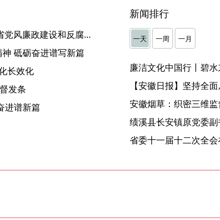
新闻排行
省纪委监委通报2024年度全省党风廉政建设和反腐败斗争工作情况
一天
一周
一月
神 砥砺奋进谱写新篇
廉洁文化中国行丨碧水
化长效化
【安徽日报】坚持全面
监督发条
安徽烟草：织密三维监督
奋进谱新篇
省委十一届十二次全会