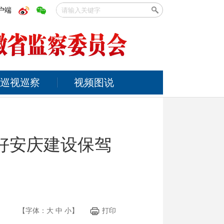
户端
巡视巡察
视频图说
好安庆建设保驾
【字体：
大
中
小
】
打印