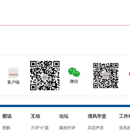
微信
客户端
图说
互动
论坛
清风学堂
工作
图解
月评"e"题
廉政时评
高层声音
党风