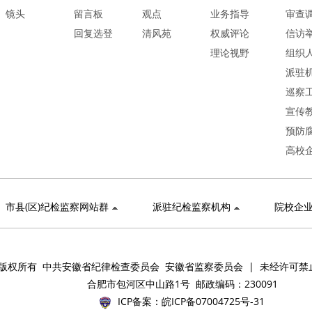
镜头
留言板
观点
业务指导
审查
回复选登
清风苑
权威评论
信访
理论视野
组织
派驻
巡察
宣传
预防
高校
市县(区)纪检监察网站群
派驻纪检监察机构
院校企
版权所有 中共安徽省纪律检查委员会 安徽省监察委员会 | 未经许可禁
合肥市包河区中山路1号 邮政编码：230091
ICP备案：
皖ICP备07004725号-31