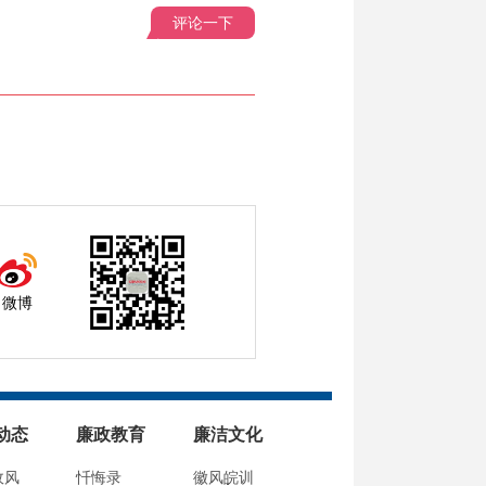
评论一下
微博
动态
廉政教育
廉洁文化
政风
忏悔录
徽风皖训