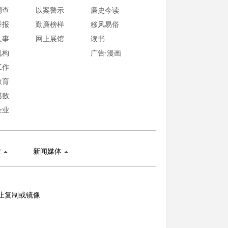
调查
以案警示
廉史今读
举报
勤廉榜样
移风易俗
人事
网上展馆
读书
机构
广告·漫画
工作
教育
腐败
企业
业
新闻媒体
止复制或镜像