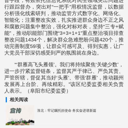
督手段，有效依托信息化系统对民生领域突出问题进
行跟踪督办，突出对“一把手”用权情况监督，以数据
分析强化线索研判，推动监管方式数字化、网络化、
智能化；注重整改实效，扎实推进群众身边不正之风
和腐败问题集中整治，强化对标对表，坚持“三专+赋
能”，推动职能部门围绕“3+3+1+1”重点整治项目排查
整改问题1434个，解决群众急难愁盼问题420个，推
动完善制度59项，让群众可感可及、得到实惠，让广
大党员干部深切感受到严的氛围就在身边。
“‘群雁高飞头雁领’。我们将持续聚焦‘关键少数’，
进一步拧紧监督链条，监督其严于律己、严负其责、
严管所辖，督促其当好‘头雁’、带强‘群雁’，推动颍州
发展再上台阶、再续精彩。”该区纪委监委相关负责
人表示。（阜阳市纪委监委）
相关阅读
淮北：牢记嘱托担使命 务实奋进谱新篇