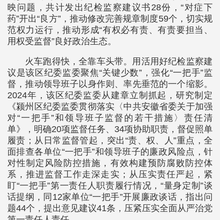
映问题，共计发出纪检监察建议书28份，“对症下
药”开出“良方”，推动修改完善规章制度59个，切实规
范权力运行，推动形成“有权必有责、有责要担当、
用权受监督”良好政治生态。
火车跑得快，全靠车头带。用活用好纪检监察建
议是该区纪委监委聚焦“关键少数”，强化“一把手”监
督，推动领导班子以身作则、率先垂范的一个缩影。
2024年，该区纪委监委从建章立制抓起，研究制定
《颍州区纪委监委贯彻落实〈中共安徽省委关于加强
对“一把手”和领导班子监督的若干措施〉责任清
单》，明确20项监督任务、34项协助职责，督促照单
履责；从日常监督管起，突出“责、权、人”重点，全
面排查各单位“一把手”和领导班子的廉政风险点，针
对性制定风险防控措施，有效构建预防腐败防控体
系，推进监督工作走深走实；从压实责任严起，紧
盯“一把手”第一责任人职责履行情况，“量身定制”谈
话提纲，同12家单位“一把手”开展廉政谈话，指出问
题44个，提出意见建议41条，压紧压实全面从严治党
第一责任人责任。