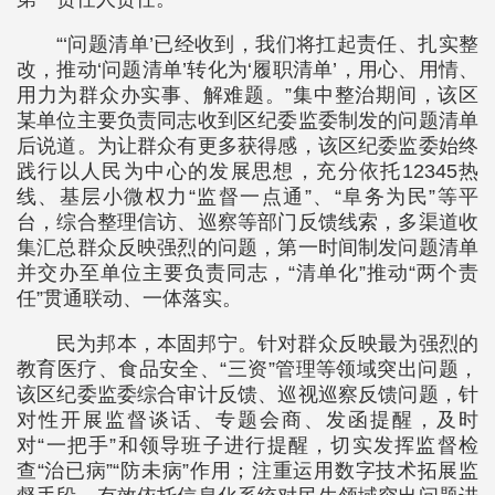
“‘问题清单’已经收到，我们将扛起责任、扎实整
改，推动‘问题清单’转化为‘履职清单’，用心、用情、
用力为群众办实事、解难题。”集中整治期间，该区
某单位主要负责同志收到区纪委监委制发的问题清单
后说道。为让群众有更多获得感，该区纪委监委始终
践行以人民为中心的发展思想，充分依托12345热
线、基层小微权力“监督一点通”、“阜务为民”等平
台，综合整理信访、巡察等部门反馈线索，多渠道收
集汇总群众反映强烈的问题，第一时间制发问题清单
并交办至单位主要负责同志，“清单化”推动“两个责
任”贯通联动、一体落实。
民为邦本，本固邦宁。针对群众反映最为强烈的
教育医疗、食品安全、“三资”管理等领域突出问题，
该区纪委监委综合审计反馈、巡视巡察反馈问题，针
对性开展监督谈话、专题会商、发函提醒，及时
对“一把手”和领导班子进行提醒，切实发挥监督检
查“治已病”“防未病”作用；注重运用数字技术拓展监