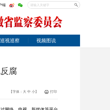
户端
巡视巡察
视频图说
纪反腐
【字体：
大
中
小
】
打印
通过网络、电视、新媒体等平台