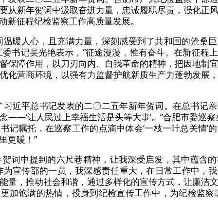
要从新年贺词中汲取奋进力量，忠诚履职尽责，强化正
动新征程纪检监察工作高质量发展。
词温暖人心，且充满力量，深刻感受到了共和国的沧桑
工委书记吴光艳表示，“征途漫漫，惟有奋斗。在新征程
督保障作用，以刀刃向内、自我革命的精神，把因地制
优化营商环境，以强有力监督护航新质生产力蓬勃发展
了习近平总书记发表的二〇二五年新年贺词。在总书记
念——‘让人民过上幸福生活是头等大事’。”合肥市委巡察
书记嘱托，在巡察工作的点滴中体会‘一枝一叶总关情’
里更暖！”
新年贺词中提到的六尺巷精神，让我深受启发，其中蕴含
作为宣传部的一员，我深感责任重大，在日常工作中，
能量，推动社会和谐，通过多样化的宣传方式，让廉洁
更加饱满的热情，投身到纪检宣传工作中，为纪检监察