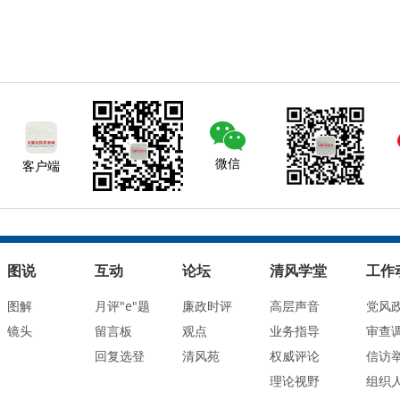
微信
客户端
图说
互动
论坛
清风学堂
工作
图解
月评"e"题
廉政时评
高层声音
党风
镜头
留言板
观点
业务指导
审查
回复选登
清风苑
权威评论
信访
理论视野
组织