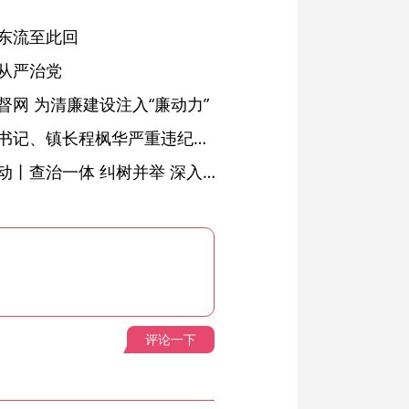
东流至此回
从严治党
网 为清廉建设注入“廉动力”
绩溪县长安镇原党委副书记、镇长程枫华严重违纪违法被开除党籍和公职
落实五次全会精神见行动丨查治一体 纠树并举 深入推进风腐同查同治
评论一下