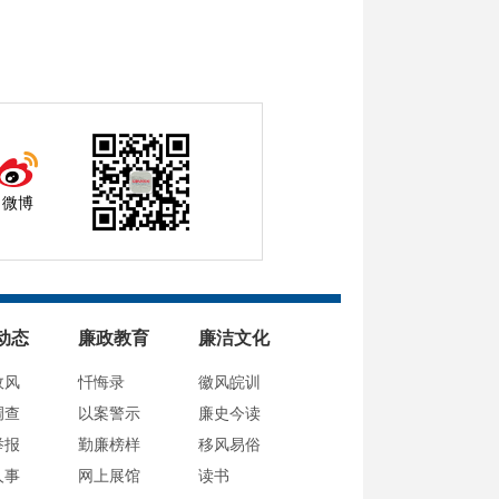
微博
动态
廉政教育
廉洁文化
政风
忏悔录
徽风皖训
调查
以案警示
廉史今读
举报
勤廉榜样
移风易俗
人事
网上展馆
读书