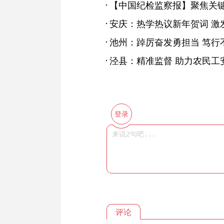
安庆：热学热议新年贺词 激
池州：踔厉奋发勇担当 笃行
泾县：精准监督 助力农民工安
登录
评论