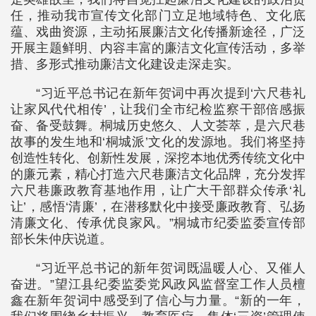
任，推动我市宣传文化部门立足地域特色、文化底
蕴、戏曲资源，主动拓展廉洁文化传播新途径，广泛
开展主题鲜明、内容丰富的廉洁文化宣传活动，多举
措、多形式推动廉洁文化建设走深走实。
“习近平总书记在新年贺词中再次提到‘六尺巷礼
让家风代代相传’，让我们全市纪检监察干部倍感振
奋、备受鼓舞。桐城历史悠久、人文荟萃，是六尺巷
故事的发生地和‘桐城派’文化的发源地。我们将坚持
创造性转化、创新性发展，深挖本地优秀传统文化中
的廉元素，精心打造六尺巷廉洁文化品牌，充分发挥
六尺巷廉政教育基地作用，让广大干部群众传承‘礼
让’，感悟‘清廉’，在潜移默化中接受廉政教育、弘扬
清廉文化、传承优良家风。”桐城市纪委监委宣传部
部长朱仲庆说道。
“习近平总书记的新年贺词既温暖人心、又催人
奋进。”望江县纪委监委党风政风监督室工作人员檀
鑫在新年贺词中感受到了信心与力量。“新的一年，