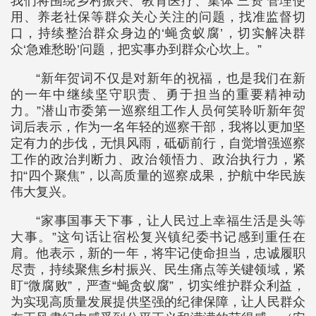
我们将围绕乡村振兴、教育医疗、集体‘三资’管理使
用、养老社保等群众关心关注的问题，找准监督切
口，持续整治群众身边的‘蝇贪蚁腐’，切实解决群
众‘急难愁盼’问题，把实事办到群众心坎上。”
“新年贺词不仅是对新年的祝福，也是我们在新
的一年中继续坚守职责、勇于担当的重要精神动
力。”潜山市委第一巡察组工作人员何笑聆听新年贺
词后表示，作为一名年轻的巡察干部，我将以更加坚
定有力的步伐，无惧风雨，砥砺前行，自觉增强巡察
工作的政治判断力、政治领悟力、政治执行力，紧
扣“四个聚焦”，以高质量的巡察成果，护航中华民族
伟大复兴。
“家事国事天下事，让人民过上幸福生活是头等
大事。”这句话让宿松复兴镇纪委书记感到重任在
肩。他表示，新的一年，将牢记使命担当，忠诚履职
尽责，持续聚焦乡村振兴、民生痛点等关键领域，紧
盯“微腐败”，严查“蝇贪蚁腐”，切实维护群众利益，
为实现高质量发展提供坚强的纪律保障，让人民群众