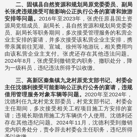
二、固镇县自然资源和规划局原党委委员、副局
长张虎违规接受可能影响公正执行公务的宴请和旅游
安排等问题。
2016年至2023年，张虎任原县国土资
源局党组成员、副局长，县自然资源和规划局党委委
员、副局长等职务期间，多次接受管理服务的私营企
业主安排的宴请，并多次接受该私营企业主安排，携
带亲属前往芜湖、宣城、徐州等地游玩，相关费用均
由该私营企业主支付。张虎还存在其他违法问题。
2024年8月，张虎受到撤销党内职务、撤职处分，降
为一级科员，违纪违法所得予以收缴。
三、高新区秦集镇九龙村原党支部书记、村委会
主任沈德利接受可能影响公正执行公务的宴请，违规
借用管理服务对象车辆等问题。
2020年至2024年，
沈德利任九龙村党支部委员，村党支部书记、村委会
主任期间，多次接受相关工程项目施工方安排的宴
请；违规长期借用施工方车辆供个人使用。沈德利还
存在其他违纪问题。2024年11月，沈德利受到撤销
党内职务处分，责令辞去村委会主任职务，违纪所得
予以收缴。