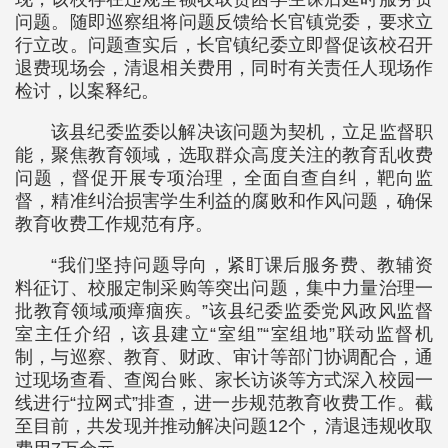
问题。随即巡察组将问题反馈给长官镇党委，要求立
行立改。问题查实后，长官镇纪委立即督促该校召开
退费现场会，清退相关费用，同时有关责任人现场作
检讨，以案释纪。
该县纪委监委以解决该问题为契机，立足监督职
能，聚焦教育领域，选取群众高度关注的教育乱收费
问题，督促开展专项治理，全面自查自纠，靶向监
督，精准纠治损害学生利益的腐败和作风问题，确保
教育收费工作规范有序。
“我们坚持问题导向，紧盯课后服务费、教辅资
料征订、校服定制采购等突出问题，集中力量治理一
批教育领域顽瘴痼疾。”该县纪委监委党风政风监督
室主任介绍，该县建立“室组”“室组地”联动监督机
制，与巡察、教育、财政、审计等部门协调配合，通
过现场查看、查阅台账、家长访谈等方式深入校园一
线进行“拉网式”排查，进一步规范教育收费工作。截
至目前，共发现并推动解决问题12个，清退违规收取