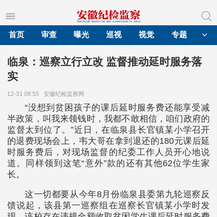
首页
审查
曝光
巡视
视觉
专题
临泉：巡察立行立改 监督推动延时服务落
实
12-31 08:55
安徽纪检监察网
“没想到贫困孩子的课后延时服务费还能享受减
半政策，叫我来领钱时，我都不敢相信，咱们政府的
监督太到位了。”近日，在临泉县长官镇某小学召开
的退费现场会上，韦大哥在拿到退还的180元课后延
时服务费后，对现场监督的纪委工作人员开心地说
道。同样领到这笔“意外”款的还有其他62位学生家
长。
这一切都要从今年8月份临泉县委第九轮巡察反
馈说起，该县第一巡察组在巡察长官镇某小学时发
现，该校存在违规全额收取贫困学生课后延时服务费