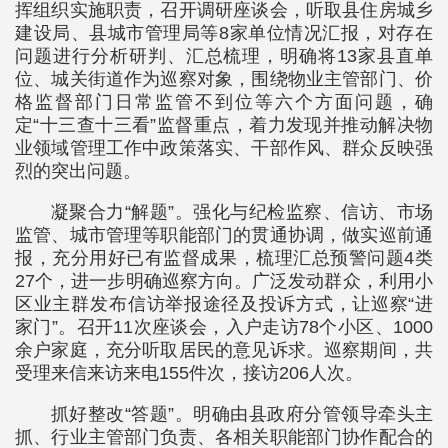
挥组织实施职责，召开调研座谈会，听取县住房城乡
建设局、县城市管理局等8家单位情况汇报，对存在
问题进行分析研判、汇总梳理，明确将13家县直单
位、城关街道作为巡察对象，围绕物业主管部门、价
格监督部门日常监管不到位等六个方面问题，确
定“十三查十三看”监督重点，着力发现并推动解决物
业领域管理工作中政策落实、干部作风、群众反映强
烈的突出问题。
凝聚合力“解题”。强化与纪检监察、信访、市场
监管、城市管理等职能部门的贯通协调，做实巡前通
报，充分用好已有监督成果，梳理汇总预警问题4类
27个，进一步明确巡察方向。广泛发动群众，‌利用小
区业主群‌发布信访举报途径及投诉方式，让巡察“进
家门”。召开11次座谈会，入户走访78个小区、1000
余户家庭，充分听取居民的意见诉求。巡察期间，共
受理来信来访来电155件次，接访206人次。
抓好整改“答题”。明确由县政府分管领导牵头主
抓、行业主管部门负责、各相关职能部门协作配合的