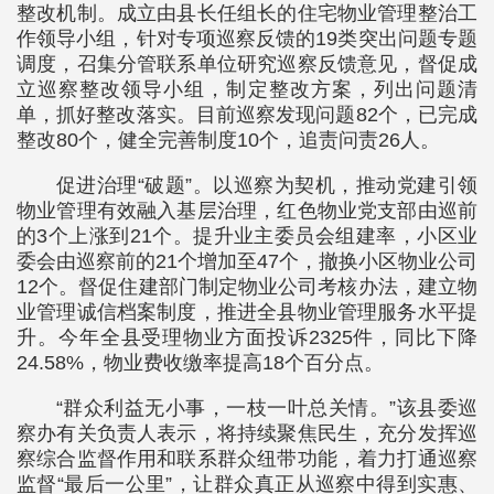
整改机制。成立由县长任组长的住宅物业管理整治工
作领导小组，针对专项巡察反馈的19类突出问题专题
调度，召集分管联系单位研究巡察反馈意见，督促成
立巡察整改领导小组，制定整改方案，列出问题清
单，抓好整改落实。目前巡察发现问题82个，已完成
整改80个，健全完善制度10个，追责问责26人。
促进治理“破题”。以巡察为契机，推动党建引领
物业管理有效融入基层治理，红色物业党支部由巡前
的3个上涨到21个。提升业主委员会组建率，小区业
委会由巡察前的21个增加至47个，撤换小区物业公司
12个。督促住建部门制定物业公司考核办法，建立物
业管理诚信档案制度，推进全县物业管理服务水平提
升。今年全县受理物业方面投诉2325件，同比下降
24.58%，物业费收缴率提高18个百分点。
“群众利益无小事，一枝一叶总关情。”该县委巡
察办有关负责人表示，将持续聚焦民生，充分发挥巡
察综合监督作用和联系群众纽带功能，着力打通巡察
监督“最后一公里”，让群众真正从巡察中得到实惠、