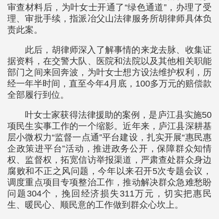
审查材料后，为叶女士开通了“绿色通道”，办理了受
理、审批手续，指派冶父山法律服务所胡律师具体负
责此案。
此后，胡律师深入了解事情的来龙去脉、收集证
据资料，在交警大队、医院和法院以及其他相关职能
部门之间来回奔波，为叶女士想方设法维护权利，历
经一年半时间，直至今年4月底，100多万元的赔偿款
全部履行到位。
叶女士家获得法律援助的案例，是庐江县实施50
项民生实事工作的一个缩影。近年来，庐江县深耕基
层小微权力“监督一点通”平台建设，扎实开展“惠民惠
企政策进平台”活动，推进政务公开，保障群众知情
权、监督权，拓宽信访举报渠道，严肃查处群众身边
腐败和不正之风问题，今年以来召开5次专题会议，
调度重点项目专项整治工作，推动解决群众急难愁盼
问题304个，挽回经济损失311万元，切实把惠民
生、暖民心、顺民意的工作做到群众心坎上。