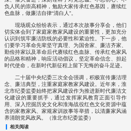
负人民的崇高精神，勉励大家传承红色基因，赓续红
色血脉，做廉洁自律“清白人”。
现场观众纷纷表示，通过本次故事分享会，他们
切实体会到了家庭家教家风建设的重要性，更加充分
认识到筑牢廉洁防线的必要性和紧迫性。下一步，他
们要学习革命先辈坚守真理、为国舍家、廉洁齐家、
勤俭持家以及革命后代赓续红色血脉、传承红色家风
的品格和精神，响应活动倡议，坚定革命信念、担起
时代使命，在新时代新征程上留下无悔的奋斗足迹。
二十届中央纪委三次全会强调，积极宣传廉洁理
念、廉洁典型，注重家庭家教家风建设。近年来，淮
北市纪委监委始终把家风建设作为推进新时代廉洁文
化建设的重要抓手，通过发挥家风教育正面引导作
用、深入挖掘历史文化和淮海战役红色文化资源中蕴
含的家教家风、家规家训故事等举措，以清廉家风涵
养清朗党风政风。（淮北市纪委监委）
相关阅读