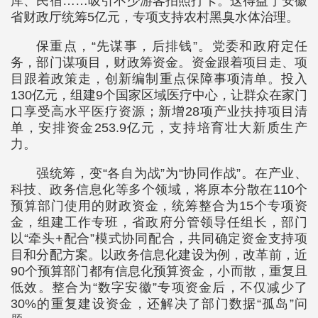
库、民宿……吸引不少游客拍照打卡。这得益于安徽
省财政厅统筹5亿元，专项支持农村黑臭水体治理。
保重点，“先谋事，后排钱”。党委和政府定任
务，部门谋项目，财政筹资金。资金跟着项目走、项
目跟着政策走，创新编制重点保障事项清单。投入
130亿元，组建9个国家区域医疗中心，让群众在家门
口享受高水平医疗资源；新增28项产业扶持项目清
单，安排资金253.9亿元，支持培育壮大新质生产
力。
强统筹，变“各自为战”为“协同作战”。在产业、
科技、政务信息化等多个领域，将原本分散在110个
预算部门使用的财政资金，统筹整合为15个专项资
金，组建工作专班，省政府分管领导任组长，部门
以“牵头+配合”模式协同配合，共同确定资金支持项
目和分配方案。以政务信息化建设为例，改革前，近
90个预算部门都有信息化预算资金，小而散，重复且
低效。整合为“数字安徽”专项资金后，不仅减少了
30%的重复建设资金，还解决了部门数据“孤岛”问