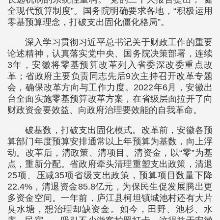
全现代预算制度”。国务院明确要求各地，“积极运用
零基预算理念，打破支出固化僵化格局”。
深入学习贯彻习近平总书记关于财政工作的重要
论述精神，认真落实党中央、国务院决策部署，连续
3年，安徽将零基预算改革列入省委深改委重点改
革；省政府主要负责同志先后9次主持召开改革专题
会，确保改革方向与工作力度。2022年6月，安徽出
台全面实施零基预算改革方案，在省级层面拉开了向
财政资金要效益、向政府治理要效能的自我革命。
破基数，打破支出固化模式。改革前，安徽各预
算部门年度预算安排通常以上年预算为基数，向上浮
动。改革后，清政策、清项目、清资金，以“零”为基
点，重新分配。省政府牵头清理重塑支出政策，清退
25项、压减35项省级支出政策，预算项目数量下降
22.4%，清退资金85.8亿元，为保民生促发展腾出更
多资金空间。一年前，庐江县柯坦镇城池村还有大片
臭水塘，想治理却缺资金。如今，田野、池杉、水