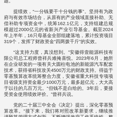
题。
提绩效，“一分钱要干十分钱的事”。坚持有为政
府与有效市场结合，从原有的产业领域直接补助、无
偿补助专项资金中，统筹162.1亿元，支持组建总规
模超过2000亿元的省新兴产业引导基金。截至2024
年上半年，16只母基金全部组建落地，累计投资项目
319个，发挥了财政资金“四两拨千斤”的实效。
“这支持力度，真没想到。”安徽得壹能源科技有
限公司总工程师曾祥兵难掩喜悦。2023年6月，她所
在企业研发的一项有关大圆柱电池的新能源汽车配套
技术，获得省科技攻关4500万元的财政支持。得益于
零基预算改革统筹整合力度，安徽省重大科技专项项
目省级支持资金最少1000万元，最多超亿元，大大高
于以往的几百万元。“但钱不是白给的。3年后，要接
受资金使用绩效评价。”曾祥兵说。
党的二十届三中全会《决定》提出，深化零基预
算改革。“接下来，我们将对照改革新要求，继续推