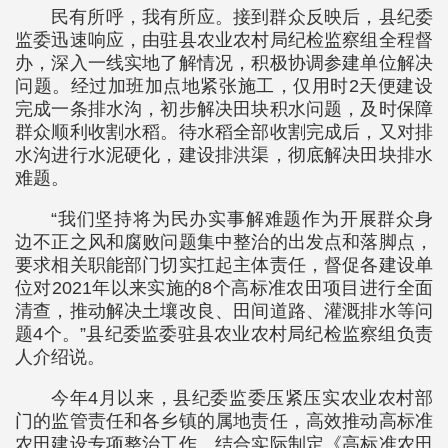
民有所呼，我有所应。接到群众反映后，县纪委
监委迅速响应，由驻县农业农村局纪检监察组全程督
办，深入一线实地了解情况，积极协调参建单位解决
问题。经过加班加点地紧张施工，仅用时2天便建设
完成一条排水沟，初步解决田块积水问题，及时保障
群众顺利收割水稻。待水稻全部收割完成后，又对排
水沟进行水泥硬化，建设排洪渠，彻底解决田块排水
难题。
“我们坚持将为民办实事解难题作为开展群众身
边不正之风和腐败问题集中整治的出发点和落脚点，
要求相关职能部门切实扛起主体责任，督促各建设单
位对2021年以来实施的8个高标准农田项目进行全面
清查，推动解决土壤改良、田间道路、灌溉排水等问
题4个。”县纪委监委驻县农业农村局纪检监察组负责
人介绍说。
今年4月以来，县纪委监委压紧压实农业农村部
门的监管责任和各乡镇的属地责任，高效推动高标准
农田建设专项整治工作。结合实际制定《高标准农田