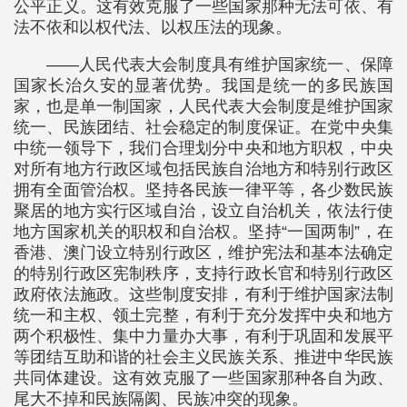
公平正义。这有效克服了一些国家那种无法可依、有
法不依和以权代法、以权压法的现象。
——人民代表大会制度具有维护国家统一、保障
国家长治久安的显著优势。我国是统一的多民族国
家，也是单一制国家，人民代表大会制度是维护国家
统一、民族团结、社会稳定的制度保证。在党中央集
中统一领导下，我们合理划分中央和地方职权，中央
对所有地方行政区域包括民族自治地方和特别行政区
拥有全面管治权。坚持各民族一律平等，各少数民族
聚居的地方实行区域自治，设立自治机关，依法行使
地方国家机关的职权和自治权。坚持“一国两制”，在
香港、澳门设立特别行政区，维护宪法和基本法确定
的特别行政区宪制秩序，支持行政长官和特别行政区
政府依法施政。这些制度安排，有利于维护国家法制
统一和主权、领土完整，有利于充分发挥中央和地方
两个积极性、集中力量办大事，有利于巩固和发展平
等团结互助和谐的社会主义民族关系、推进中华民族
共同体建设。这有效克服了一些国家那种各自为政、
尾大不掉和民族隔阂、民族冲突的现象。