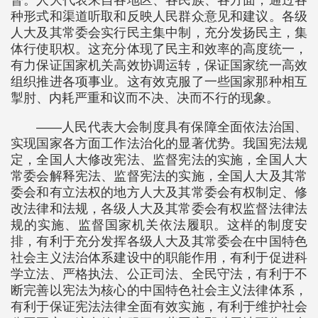
督。人大代表来自各地区、各民族、各方面，通过各
种形式和渠道听取和反映人民群众意见和建议。各级
人大及其常委会实行民主集中制，充分发扬民主，集
体行使职权。这充分体现了民主和效率的高度统一，
有力保证国家机关高效协调运转，保证国家统一高效
组织推进各项事业。这有效克服了一些国家那种相互
掣肘、内耗严重和议而不决、决而不行的现象。
——人民代表大会制度具有保障全面依法治国、
实现国家各方面工作法治化的显著优势。我国宪法规
定，全国人大修改宪法、监督宪法的实施，全国人大
常委会解释宪法、监督宪法的实施，全国人大及其常
委会和有立法权的地方人大及其常委会有权制定、修
改法律和法规，各级人大及其常委会有权监督法律法
规的实施、监督国家机关依法履职。这样的制度安
排，有利于充分发挥各级人大及其常委会在中国特色
社会主义法治体系建设中的职能作用，有利于促进科
学立法、严格执法、公正司法、全民守法，有利于不
断完善以宪法为核心的中国特色社会主义法律体系，
有利于保证宪法法律全面有效实施，有利于维护社会