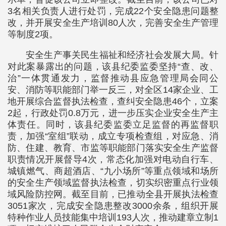
3名相关负责人进行处罚，完成22个安全隐患问题整
改，并开展安全生产培训80人次，完善安全生产管理
等制度2项。
安全生产事关民生福祉和经济社会发展大局。针
对此案暴露出的问题，该县纪委监委坚持“查、改、
治”一体贯通发力，监督推动县应急管理局会同公
安、消防等职能部门举一反三，对全区14家企业、工
地开展综合监督执法检查，查纠安全隐患46个，立案
2起，行政处罚0.8万元，进一步压实企业安全生产主
体责任。同时，该县纪委监委立足监督的再监督职
责，加强“室组”联动，成立专项检查组，对应急、消
防、住建、教育、市监等职能部门落实安全生产监督
职责情况开展督导4次，常态化加强对电动自行车、
城镇燃气、商超酒店、“九小场所”等重点领域和场所
的安全生产领域监督执法检查，切实织密重点行业领
域风险防控网。截至目前，已推动全县开展执法检查
3051家次，完成安全隐患整改3000余条，组织开展
特种作业人员技能集中培训193人次，推动建章立制1