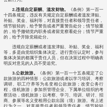
2.违规自定薪酬、滥发财物。
《条例》第一百一
十四条规定，违反有关规定自定薪酬或者滥发津贴、
补贴、奖金、福利等，对直接责任者和领导责任者，
情节较轻的，给予警告或者严重警告处分；情节较重
的，给予撤销党内职务或者留党察看处分；情节严重
的，给予开除党籍处分。
违规自定薪酬或者滥发津贴、补贴、奖金、福利
等，多是由党组织集体决定。进行责任认定时，参与
集体决策的都属于责任人员，但在决策过程中明确表
明反对意见的人员不受追究。
3.公款旅游。
《条例》第一百一十五条规定了公
款旅游的四种情形：公款旅游或者以学习培训、考察
调研、职工疗养等为名变相公款旅游；改变公务行
程，借机旅游；参加所管理企业、下属单位组织的考
察活动，借机旅游；以考察、学习、培训、研讨、招
商、参展等名义变相用公款出国（境）旅游。有上述
行为之一，对直接责任者和领导责任者，情节较轻