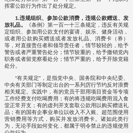
挥霍公款行为作出了处分规定。
1.违规组织、参加公款消费，违规公款赠送、发
放礼品。
《条例》第一百一十三条规定，违反有关规
定组织、参加用公款支付的宴请、娱乐、健身活动，
或者用公款购买赠送或者发放礼品、消费卡（券）
等，对直接责任者和领导责任者，情节较轻的，给予
警告或者严重警告处分；情节较重的，给予撤销党内
职务或者留党察看处分；情节严重的，给予开除党籍
处分。
“有关规定”，是指党中央、国务院和中央纪委、
中央有关部门等制定出台的一系列厉行节约反对浪费
相关规定。实践中，有的党员干部用项目资金等专项
工作经费支付吃喝费用；有的将违规吃喝费用混入食
堂正常开支；有的虚列开支套取公款用以购买赠送礼
品；有的国有企事业单位以收入不入账、超范围使用
营销费用等方式，购买并发放消费卡。诸如此类行
为，无论手段如何变化，都属于明令禁止的违规使用
公款行为。