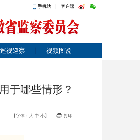
手机站
|
客户端
巡视巡察
视频图说
用于哪些情形？
【字体：
大
中
小
】
打印