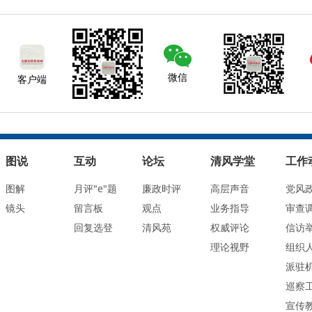
微信
客户端
图说
互动
论坛
清风学堂
工作
图解
月评"e"题
廉政时评
高层声音
党风
镜头
留言板
观点
业务指导
审查
回复选登
清风苑
权威评论
信访
理论视野
组织
派驻
巡察
宣传