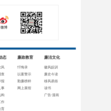
微博
动态
廉政教育
廉洁文化
政风
忏悔录
徽风皖训
调查
以案警示
廉史今读
举报
勤廉榜样
移风易俗
人事
网上展馆
读书
机构
广告·漫画
工作
教育