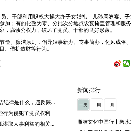
党员、干部利用职权大操大办子女婚礼、儿孙周岁宴、子
参加；有的化整为零、分批次分地点设宴掩盖管理和服
衷，腐蚀公权力，破坏了党员、干部的良好形象。
节俭、廉洁原则，倡导婚事新办、丧事简办，化风成俗
目、借机敛财等行为。
新闻排行
党纪学习教育•每日一课丨廉洁纪律是什么，违反廉洁纪律的行为有哪些？
一天
一周
一月
些行为侵犯了党员权利
廉洁文化中国行丨碧水
党纪学习教育·每日一课丨违规谋取人事利益的相关处分规定