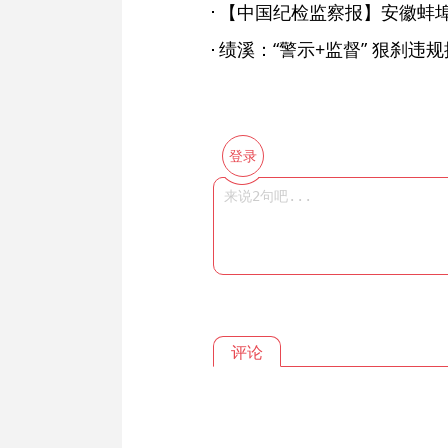
绩溪：“警示+监督” 狠刹违
登录
评论