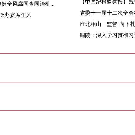
【中国纪检监察报】既
【中国纪检监察报】安徽蚌埠健全风腐同查同治机制 以风挖腐 由腐纠风
省委十一届十二次全会
规操办宴席歪风
淮北相山：监督“向下扎根