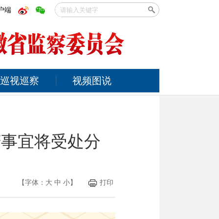
户端
巡视巡察
视频图说
庆事宜将受处分
【字体：
大
中
小
】
打印