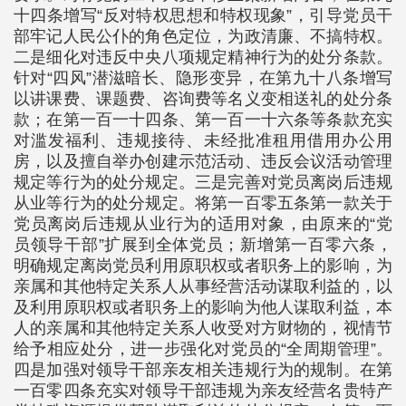
十四条增写“反对特权思想和特权现象”，引导党员干
部牢记人民公仆的角色定位，为政清廉、不搞特权。
二是细化对违反中央八项规定精神行为的处分条款。
针对“四风”潜滋暗长、隐形变异，在第九十八条增写
以讲课费、课题费、咨询费等名义变相送礼的处分条
款；在第一百一十四条、第一百一十六条等条款充实
对滥发福利、违规接待、未经批准租用借用办公用
房，以及擅自举办创建示范活动、违反会议活动管理
规定等行为的处分规定。三是完善对党员离岗后违规
从业等行为的处分规定。将第一百零五条第一款关于
党员离岗后违规从业行为的适用对象，由原来的“党
员领导干部”扩展到全体党员；新增第一百零六条，
明确规定离岗党员利用原职权或者职务上的影响，为
亲属和其他特定关系人从事经营活动谋取利益的，以
及利用原职权或者职务上的影响为他人谋取利益，本
人的亲属和其他特定关系人收受对方财物的，视情节
给予相应处分，进一步强化对党员的“全周期管理”。
四是加强对领导干部亲友相关违规行为的规制。在第
一百零四条充实对领导干部违规为亲友经营名贵特产