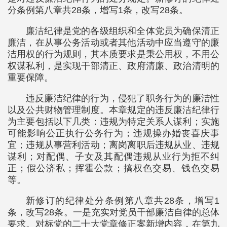
分条例第八章共28条，增写1条，改写28条。
廉洁纪律是党的各级组织和全体党员为确保清正
廉洁，在从事公务活动或者其他活动中应当遵守的廉
洁用权的行为规则，其本质要求是秉公用权，不用公
权谋私利，是实现干部清正、政府清廉、政治清明的
重要保障。
违反廉洁纪律的行为，侵犯了职务行为的廉洁性
以及公共财物管理制度。本章规定的违反廉洁纪律行
为主要包括以下几类：违规为特定关系人谋利；实施
可能影响公正执行公务行为；违规操办婚丧喜庆事
宜；违规从事营利活动；离岗离职后违规从业、违规
谋利；对配偶、子女及其配偶违规从业行为拒不纠
正；假公济私；挥霍公款；搞权色交易、钱色交易
等。
新修订的纪律处分条例第八章共28条，增写1
条，改写28条。一是充实对党员干部廉洁自律的总体
要求。对标党的二十大党章修正案新增内容，在第九