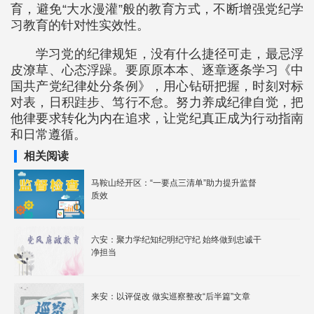
育，避免“大水漫灌”般的教育方式，不断增强党纪学
习教育的针对性实效性。
学习党的纪律规矩，没有什么捷径可走，最忌浮
皮潦草、心态浮躁。要原原本本、逐章逐条学习《中
国共产党纪律处分条例》，用心钻研把握，时刻对标
对表，日积跬步、笃行不怠。努力养成纪律自觉，把
他律要求转化为内在追求，让党纪真正成为行动指南
和日常遵循。
相关阅读
马鞍山经开区：“一要点三清单”助力提升监督
质效
六安：聚力学纪知纪明纪守纪 始终做到忠诚干
净担当
来安：以评促改 做实巡察整改“后半篇”文章