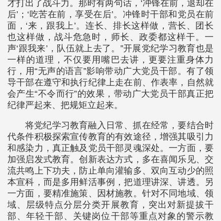
才打出了战斗力。那时有两句话，‘冲锋在前，退却在
后’；‘吃苦在前，享受在后’。冲锋时干部和党员在前
面，‘来，跟我上’。连长、排长这样做，营长、团长
也这样做，战斗危急时，师长、政委都这样干。一
声‘跟我来’，队伍就上去了。”开展党纪学习教育也是
一样的道理，不仅要用嘴巴去讲，更要注重身体力
行，用“无声的语言”影响带动广大党员干部。有了领
导干部在遵守和执行纪律上走在前、作表率，自然就
会产生“不令而行”的效果，带动广大党员干部真正把
纪律严起来、把规矩立起来。
将党纪学习教育融入日常、抓在经常，要结合时
代条件积极探索宣传教育的有效途径，增强其吸引力
和感染力，真正触及党员干部灵魂深处。一方面，要
加强启发式教育。创新表达方式，多在喜闻乐见、交
流共鸣上下功夫，防止单向灌输多、双向互动少的照
本宣科，而是多用鲜活事例，把道理讲深、讲透。另
一方面，要精准施策、因材施教。针对不同地域、领
域、层级特点分层分类开展教育，突出对新提拔干
部、年轻干部、关键岗位干部等重点对象的警示教