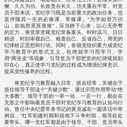
懈、久久为功。长效贵在长久，功夫重在平常。对党
员干部来说，党纪学习既是当前重大的政治任务，也
是伴随其一生的必修课、常修课。“为学如登万仞
山，欲临胜景莫畏难”，应当静下心来，以心无旁骛
的定力，将党章党规党纪常备案头、时时温习、日日
精进，时刻审视自己、检查自己、反省自己，用党的
纪律校正思想和行动。同时，各级党组织要力戒党纪
学习教育中的形式主义，杜绝就学习而学习、学
用“两张皮”等现象，引导党员干部把党的纪律规矩刻
印在心，真正使学习党纪的过程成为增强纪律意识、
提高党性修养的过程。
将党纪学习教育融入日常、抓在经常，关键在于
抓住领导干部这个“关键少数”，通过示范作用带动“绝
大多数”。领导干部的一举一动、一言一行，都会在
无形之中影响着党员干部对党纪学习教育的认知与行
动。曾任中央纪委常务书记的黄克诚在一篇讲话中举
例说，“红军初建时期和搞地下斗争时期，领导处处
要带头。哪一支红军都是由于领导、干部、党员带头