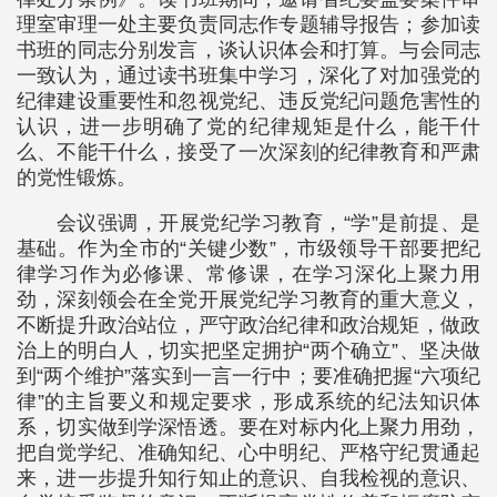
理室审理一处主要负责同志作专题辅导报告；参加读
书班的同志分别发言，谈认识体会和打算。与会同志
一致认为，通过读书班集中学习，深化了对加强党的
纪律建设重要性和忽视党纪、违反党纪问题危害性的
认识，进一步明确了党的纪律规矩是什么，能干什
么、不能干什么，接受了一次深刻的纪律教育和严肃
的党性锻炼。
会议强调，开展党纪学习教育，“学”是前提、是
基础。作为全市的“关键少数”，市级领导干部要把纪
律学习作为必修课、常修课，在学习深化上聚力用
劲，深刻领会在全党开展党纪学习教育的重大意义，
不断提升政治站位，严守政治纪律和政治规矩，做政
治上的明白人，切实把坚定拥护“两个确立”、坚决做
到“两个维护”落实到一言一行中；要准确把握“六项纪
律”的主旨要义和规定要求，形成系统的纪法知识体
系，切实做到学深悟透。要在对标内化上聚力用劲，
把自觉学纪、准确知纪、心中明纪、严格守纪贯通起
来，进一步提升知行知止的意识、自我检视的意识、