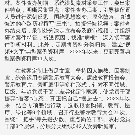
材。案件查办初期，系统谋划素材采集工作，突出案
件特点，明晰采集重点；案件查办后期，引导被留置
人员进行深刻反思，围绕思想蜕变、腐化堕落、真诚
悔过的心路历程撰写“三书”、拍摄忏悔视频；案件查
办结束后，录制处分决定宣布会及庭审视频，并组织
研讨案件特征，析透原因，找准“病根”，深入撰写案
件剖析材料。此外，定期将资料分类归集，建立“视
频+文字”典型案例资料库。2023年以来，更新完善典
型案例资料库11人次。
在教案定制上做足文章。坚持因人施教、因案制
宜，综合运用专题警示教育大会、廉政教育报告会、
警示教育片、旁听庭审等多种形式，针对不同领域、
层级、年龄党员干部，差异化定制教案，使党员干部
摒弃“看客”心态，真正把自己“摆进去”。2023年以
来，结合专项整治行动，选取粮食购销、教育、医
疗、绿化等9个领域，召开行业警示教育大会21次。
围绕“一把手”等关键少数、重点岗位干部、农村党员
干部3个层级，分层分类组织542人次旁听庭审。