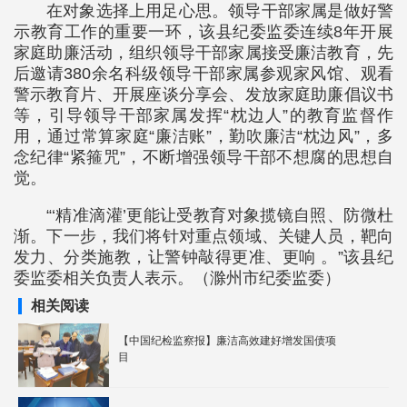
在对象选择上用足心思。领导干部家属是做好警
示教育工作的重要一环，该县纪委监委连续8年开展
家庭助廉活动，组织领导干部家属接受廉洁教育，先
后邀请380余名科级领导干部家属参观家风馆、观看
警示教育片、开展座谈分享会、发放家庭助廉倡议书
等，引导领导干部家属发挥“枕边人”的教育监督作
用，通过常算家庭“廉洁账”，勤吹廉洁“枕边风”，多
念纪律“紧箍咒”，不断增强领导干部不想腐的思想自
觉。
“‘精准滴灌’更能让受教育对象揽镜自照、防微杜
渐。下一步，我们将针对重点领域、关键人员，靶向
发力、分类施教，让警钟敲得更准、更响 。”该县纪
委监委相关负责人表示。（滁州市纪委监委）
相关阅读
【中国纪检监察报】廉洁高效建好增发国债项
目