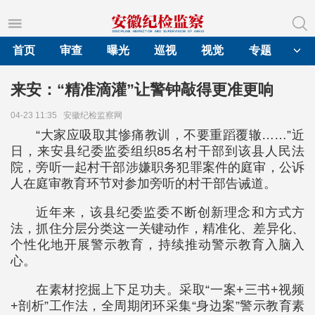
首页
审查
曝光
巡视
视觉
专题
来安：“精准滴灌”让警钟敲得更准更响
04-23 11:35
安徽纪检监察网
“大家应吸取其惨痛教训，不要重蹈覆辙……”近
日，来安县纪委监委组织85名村干部到该县人民法
院，旁听一起村干部涉嫌职务犯罪案件的庭审，公诉
人在庭审教育环节对参加旁听的村干部告诫道。
近年来，该县纪委监委不断创新理念和方式方
法，抓住分层分类这一关键动作，精准化、差异化、
个性化地开展警示教育，持续推动警示教育入脑入
心。
在素材挖掘上下足功夫。采取“一案+三书+视频
+剖析”工作法，全周期闭环采集“身边案”警示教育素