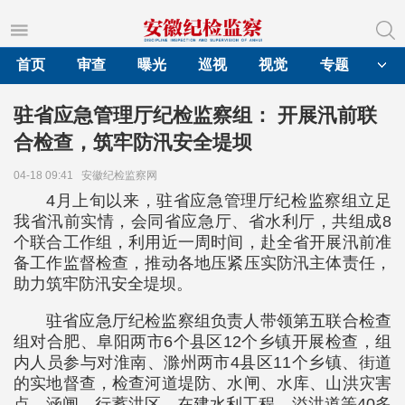
首页
审查
曝光
巡视
视觉
专题
驻省应急管理厅纪检监察组： 开展汛前联
合检查，筑牢防汛安全堤坝
04-18 09:41
安徽纪检监察网
4月上旬以来，驻省应急管理厅纪检监察组立足
我省汛前实情，会同省应急厅、省水利厅，共组成8
个联合工作组，利用近一周时间，赴全省开展汛前准
备工作监督检查，推动各地压紧压实防汛主体责任，
助力筑牢防汛安全堤坝。
驻省应急厅纪检监察组负责人带领第五联合检查
组对合肥、阜阳两市6个县区12个乡镇开展检查，组
内人员参与对淮南、滁州两市4县区11个乡镇、街道
的实地督查，检查河道堤防、水闸、水库、山洪灾害
点、涵闸、行蓄洪区、在建水利工程、溢洪道等40多