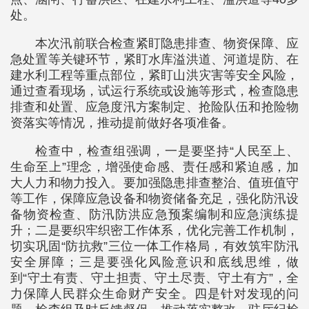
处。
本次汛前联合检查紧盯隐患排查、物资保障、应
急处置等关键环节，紧盯水库溢洪道、河道堤防、在
建水利工程等重点部位，紧盯山洪灾害等安全风险，
通过查看现场，试运行系统或设施等形式，检查隐患
排查和处置、应急度汛方案制定、抢险队伍和抢险物
资落实等情况，推动提前做好各项准备。
检查中，检查组强调，一是要坚持“人民至上、
生命至上”理念，增强使命感、责任感和紧迫感，加
大人力和物力投入。要加强隐患排查整治、值班值守
等工作，保障应急设备和物资储备充足，强化防汛设
备物资检查、防汛防洪应急预案编制和应急演练提
升；二是要织牢织密工作体系，优化完善工作机制，
切实巩固“防抗救”三位一体工作格局，有效筑牢防汛
安全屏障；三是要强化风险意识和底线思维，做
到“守土有责、守土担责、守土尽责、守土有方”，全
力保障人民群众生命财产安全。四是针对发现的问