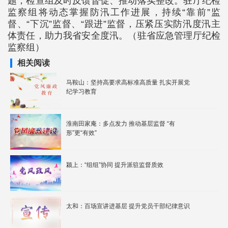
题，检查组及时反馈督促、推动落实整改。驻厅纪检
监察组将动态掌握防汛工作进展，持续“靠前”监
督、“下沉”监督、“跟进”监督，压紧压实防汛度汛主
体责任，助力我省安全度汛。
（驻省应急管理厅纪检
监察组）
相关阅读
马鞍山：坚持高要求高标准高质量 扎实开展党
纪学习教育
淮南田家庵：多点发力 推动基层监督 “有
形”更“有效”
颍上：“组组”协同 提升派驻监督质效
太和：百场宣讲进基层 提升党员干部纪律意识