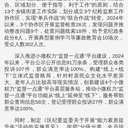
合、区域划分、便于指导、利于工作”的原则，结合
13个乡镇街道工作实际，划分成立3个纪检监察工作
协作区，实现“单兵作战”向“联合作战”转变。2024年
以来，3个协作区开展监督检查26次，发现问题并推
动整改问题9个，处置问题线索18件，给予党纪政务
处分8人，开展典型案例学习等廉政教育会10场次，
受众人数302人次。
深入推进小微权力“监督一点通”平台建设，2024
年以来，平台公示公开信息91万余条，受理群众各类
投诉107件，群众满意率达100%。构建“线上+线
下”立体式监督格局，针对村居民众文化水平差异
大、老年人占比较高等现实情况，创新建设4个小微
权力“监督一点通”平台基层服务站，推动小微权力“监
督一点通”平台功能从“线上”延伸至“线下”，服务帮助
群众查询信息58次，登记受理群众投诉27件，群众满
意率达100%。
同时，制定《区纪委监委关于开展“能力素质提
升年”活动的实施意见》，按照“分级分类、全员培