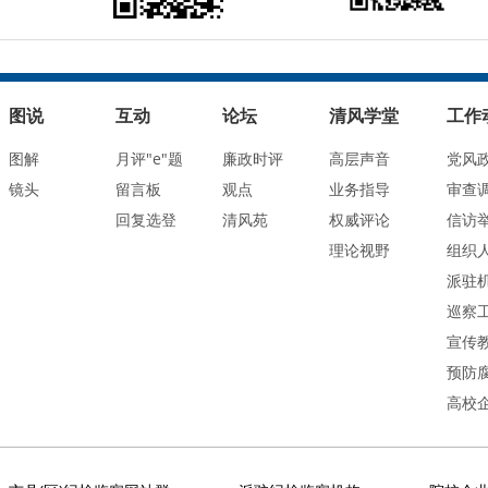
图说
互动
论坛
清风学堂
工作
图解
月评"e"题
廉政时评
高层声音
党风
镜头
留言板
观点
业务指导
审查
回复选登
清风苑
权威评论
信访
理论视野
组织
派驻
巡察
宣传
预防
高校