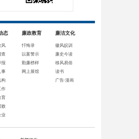
动态
廉政教育
廉洁文化
政风
忏悔录
徽风皖训
调查
以案警示
廉史今读
举报
勤廉榜样
移风易俗
人事
网上展馆
读书
机构
广告·漫画
工作
教育
腐败
企业