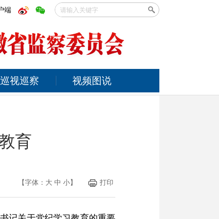
户端
巡视巡察
视频图说
教育
【字体：
大
中
小
】
打印
总书记关于党纪学习教育的重要