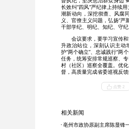
督执纪，坚决惩治群众身边“
长效纠“四风”严纪律上持续
潮新动向，深挖彻查、风腐
义、官僚主义问题，弘扬“严
干部学纪、明纪、知纪、守纪
会议要求，要学习宣传和
升政治站位，深刻认识主动
护“两个确立”、忠诚践行“两
任务，统筹安排常规巡察、专
村（社区）巡察全覆盖。优化
督，高质量完成省委巡视反馈
点赞 2
相关新闻
亳州市政协原副主席陈显锋一