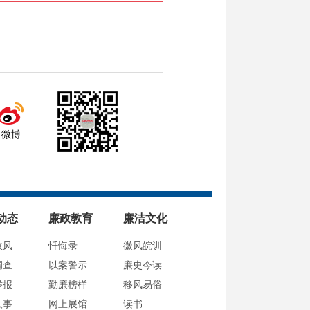
微博
动态
廉政教育
廉洁文化
政风
忏悔录
徽风皖训
调查
以案警示
廉史今读
举报
勤廉榜样
移风易俗
人事
网上展馆
读书