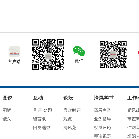
微信
客户端
图说
互动
论坛
清风学堂
工作
图解
月评"e"题
廉政时评
高层声音
党风
镜头
留言板
观点
业务指导
审查
回复选登
清风苑
权威评论
信访
理论视野
组织