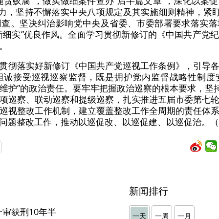
蝇贪蚁腐”，做实做细案件查办“后半篇文章”，深化以案
用力，坚持不懈落实中央八项规定及其实施细则精神，紧盯
同查。坚决纠治影响党中央及省委、市委部署要求落实落
新细实”优良作风。全面学习贯彻新修订的《中国共产党
。
贯彻落实好新修订《中国共产党巡视工作条例》，引导
坦诚接受巡视巡察监督，既是拥护党内监督战略性制度
个维护”的政治责任。要牢牢把握政治巡察的根本要求，坚
项巡察、联动巡察和提级巡察，扎实推进五届市委第七
巡视整改工作机制，建立覆盖整改工作全周期的责任体
问题整改工作，推动以巡促改、以巡促建、以巡促治。（
新闻排行
审获刑10年半
一天
一周
一月