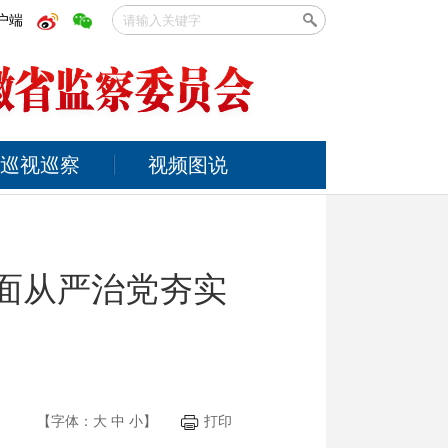
户端
巡视巡察
视频图说
全面从严治党夯实
【字体：
大
中
小
】
打印