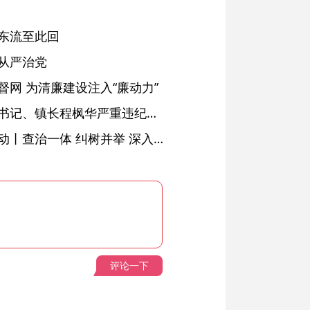
东流至此回
从严治党
网 为清廉建设注入“廉动力”
绩溪县长安镇原党委副书记、镇长程枫华严重违纪违法被开除党籍和公职
落实五次全会精神见行动丨查治一体 纠树并举 深入推进风腐同查同治
评论一下