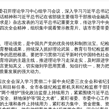
纪委召开理论学习中心组学习会议，深入学习习近平总书
话精神和习近平总书记在省部级主要领导干部推动金融
求是》杂志发表的习近平总书记重要文章，传达学习中
四次全会精神，组织集中观看警示教育片。该市市委常
、理论强党，是中国共产党的优良传统和制胜法宝。纪
育整顿成果，持续深入抓好理论武装，教育引导纪检监
争的思想根基。要把学习贯彻习近平新时代中国特色社
育培训的主题主线，推进理论学习走深走实，及时跟进
言更知其义，切实做到学思用贯通、知信行统一，努力
质量发展的强大动力。
四次全会深入学习贯彻二十届中央纪委三次全会和省纪
重点和目标任务。全市各级纪检监察机关和纪检监察干
“两个维护”强化政治监督上持续用力，紧紧围绕习近平
安全、耕地保护等“国之大者”，紧盯省委、市委中心工
的土壤和条件上持续用力，紧盯权力集中、资金密集、