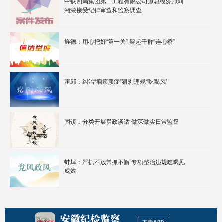
中铁四局集团第二工程有限公司原总经济师刘
湘荣接受纪律审查和监察调查
旌德：用心把好“第一关” 架起干群“连心桥”
霍邱：纠治“痼疾顽症”狠刹违规“吃喝风”
固镇：分类开展廉政谈话 做深做实日常监督
蚌埠：严抓不放常抓不懈 专项整治违规吃喝见
成效