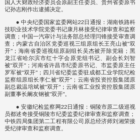
国人大财政经济委员会原副主任委员、贵州省委原书
记孙志刚作出逮捕决定。
● 中央纪委国家监委网站22日通报：湖南铁路科
技职业技术学院党委书记康月林接受纪律审查和监察
调查；中国一汽审计与法务部总经理闫锋接受审查调
查；内蒙古自治区党委巡视三组原组长王亮山被"双
开"；海南省委巡视组原副组长吴杰被开除党籍；黑
龙江省哈尔滨市红十字会原党组书记、副会长刘智
被"双开"；河南省许昌市纪委原书记、市监委原主任
罗军被"双开"；四川省纪委监委驻成都工业学院纪检
监察组原组长李仁被"双开"；云南省投资控股集团原
副总裁温培斌被"双开"；云南省工业投资控股集团原
副董事长阚友钢被"双开"。
● 安徽纪检监察网22日通报：铜陵市原二级巡视
员都述奇接受铜陵市纪委监委纪律审查和监察调查；
中铁四局集团第二工程有限公司原总经济师刘湘荣接
受纪律审查和监察调查。