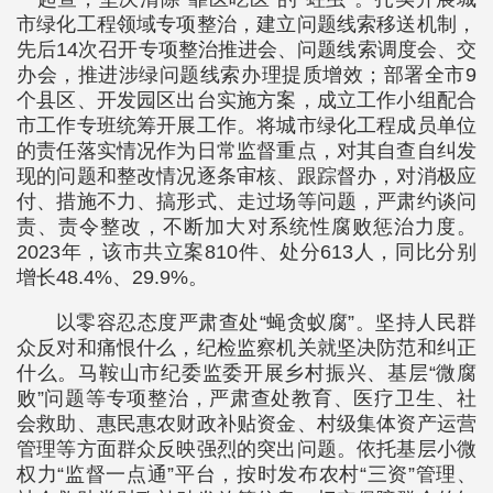
市绿化工程领域专项整治，建立问题线索移送机制，
先后14次召开专项整治推进会、问题线索调度会、交
办会，推进涉绿问题线索办理提质增效；部署全市9
个县区、开发园区出台实施方案，成立工作小组配合
市工作专班统筹开展工作。将城市绿化工程成员单位
的责任落实情况作为日常监督重点，对其自查自纠发
现的问题和整改情况逐条审核、跟踪督办，对消极应
付、措施不力、搞形式、走过场等问题，严肃约谈问
责、责令整改，不断加大对系统性腐败惩治力度。
2023年，该市共立案810件、处分613人，同比分别
增长48.4%、29.9%。
以零容忍态度严肃查处“蝇贪蚁腐”。坚持人民群
众反对和痛恨什么，纪检监察机关就坚决防范和纠正
什么。马鞍山市纪委监委开展乡村振兴、基层“微腐
败”问题等专项整治，严肃查处教育、医疗卫生、社
会救助、惠民惠农财政补贴资金、村级集体资产运营
管理等方面群众反映强烈的突出问题。依托基层小微
权力“监督一点通”平台，按时发布农村“三资”管理、