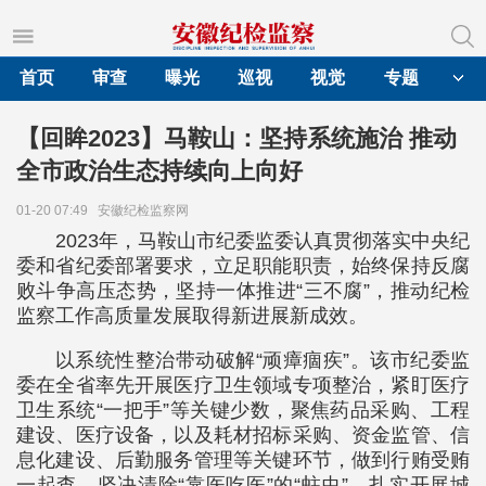
首页
审查
曝光
巡视
视觉
专题
【回眸2023】马鞍山：坚持系统施治 推动
全市政治生态持续向上向好
01-20 07:49
安徽纪检监察网
2023年，马鞍山市纪委监委认真贯彻落实中央纪
委和省纪委部署要求，立足职能职责，始终保持反腐
败斗争高压态势，坚持一体推进“三不腐”，推动纪检
监察工作高质量发展取得新进展新成效。
以系统性整治带动破解“顽瘴痼疾”。该市纪委监
委在全省率先开展医疗卫生领域专项整治，紧盯医疗
卫生系统“一把手”等关键少数，聚焦药品采购、工程
建设、医疗设备，以及耗材招标采购、资金监管、信
息化建设、后勤服务管理等关键环节，做到行贿受贿
一起查，坚决清除“靠医吃医”的“蛀虫”。扎实开展城