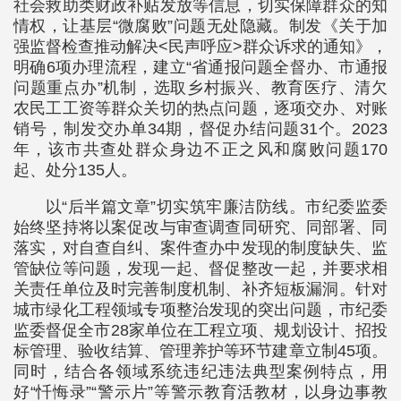
社会救助类财政补贴发放等信息，切实保障群众的知
情权，让基层“微腐败”问题无处隐藏。制发《关于加
强监督检查推动解决<民声呼应>群众诉求的通知》，
明确6项办理流程，建立“省通报问题全督办、市通报
问题重点办”机制，选取乡村振兴、教育医疗、清欠
农民工工资等群众关切的热点问题，逐项交办、对账
销号，制发交办单34期，督促办结问题31个。2023
年，该市共查处群众身边不正之风和腐败问题170
起、处分135人。
以“后半篇文章”切实筑牢廉洁防线。市纪委监委
始终坚持将以案促改与审查调查同研究、同部署、同
落实，对自查自纠、案件查办中发现的制度缺失、监
管缺位等问题，发现一起、督促整改一起，并要求相
关责任单位及时完善制度机制、补齐短板漏洞。针对
城市绿化工程领域专项整治发现的突出问题，市纪委
监委督促全市28家单位在工程立项、规划设计、招投
标管理、验收结算、管理养护等环节建章立制45项。
同时，结合各领域系统违纪违法典型案例特点，用
好“忏悔录”“警示片”等警示教育活教材，以身边事教