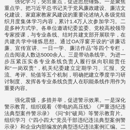
强化学习，突出重点，促进思想锤炼。一是聚焦
重点学。把习近平总书记关于党风廉政建设、廉洁文
化建设、家庭家教家风建设的重要论述纳入各级党组
织月度集体学习内容，累计1.4万人次参加学习。二
是多种方式学。各单位邀请纪委监委、党校高校领导
专家授课，与专业条线、结对共建支部开展联学，在
共建共学中锤炼思想。通过OA浮窗开设的“讲廉话
廉、宣传宣讲、一日一学、廉洁作品”等四个专栏，
点击阅读人数达5000余人。三是带动条线学。为进一
步压紧压实各专业条线负责人履行纵向职能责任
和“一岗双责”，机关纪委建立定期学习、汇报、交
流、考评、轮值等五个机制，明确把建立季度学习研
讨制度、发挥各专业条线负责人在职能条线作用作为
重要内容。
强化震慑，多措并举，促进警示效果。一是深化
警示教育。组织观看《带电的高压线》《严重违纪违
法典型案件警示录》《问“剑”破局》等警示教育片。
组织学习《“四小四大”党员干部违纪违法典型案例警
示录》和企业内部编发的典型违纪违法案例汇编。二