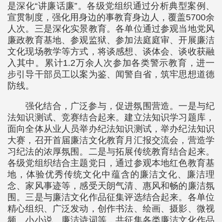
是深化“讲廉话廉”。各级党组织通过分析典型案例、
宣贯制度，强化用身边的事教育身边人，覆盖5700余
人次。三是深化实景教育。各单位通过参观当地党风
廉政教育基地、参观监狱、参加法庭庭审、开展廉洁
文化现场教学等方式，将谈感想、谈体会、谈收获融
入其中。累计1.2万余人次参加各类警示教育，进一
步引导干部员工以案为鉴、闻警自省，筑牢思想道德
防线。
强化结合，广泛参与，促进氛围营造。一是与纪
法知识测试、竞赛结合起来。建立法知识学习题库，
面向全体从业人员举办纪法知识测试，举办纪法知识
大赛，召开首届廉洁文化教育月汇报交流会，营造学
习纪法的浓厚氛围。二是与拓展传统教育结合起来。
各级党组织结合主题党日，通过参观本地红色教育基
地，体验优秀传统文化中蕴含的廉洁文化、廉洁理
念、家风事迹等，感受天朗气清、惠风和畅的廉洁氛
围。三是与廉洁文化作品征集评选结合起来。各单位
精心组织、广泛发动，创作书法、绘画、摄影、微视
频、小小说、廉洁诗词等，共征集各类廉洁文化作品