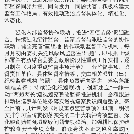
部监督同频共振、同向发力、同题共答，积极构建大
监督工作格局，有效推动政治监督具体化、精准化、
常态化。
强化内部监督协作联动，推进“四项监督”贯通融
合。持续强化纪律监督、监察监督与派驻监督的协作
联动，健全完善“室组地”协作联动监督工作机制，每
月月初由委机关党风政风监督室“出题”，即根据上级
部署并有效结合县委县政府阶段性重点工作安排，逐
月制定《月度重点监督事项清单》，分监督事项、监
督责任单位、具体监督举措等，交由相关派驻（出）
纪检监察机构“答题”，具体负责靶向聚焦、落实落细
精准监督；持续强化纪巡联动，创新建立“一静一
动”“两短两长”巡视巡察整改监督推进机制，全程跟进
推动被巡察单位逐条落实巡视巡察反馈问题整改。截
至目前，共计制发《月度重点监督事项》11期，明确
安排学习宣传贯彻落实党的二十大精神专项监督、深
化粮食购销领域腐败问题专项整治、加强耕地保护维
护粮食安全专项监督、群众身边不正之风和腐败问