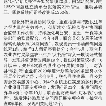
题“1+N”专项整治等监督事项20项，围绕监督发现的
135个问题建立清单台账落实闭环管理，推动县委
三、四轮反馈问题整改完成1350条。
强化外部监督协同联合，重点推进与行政执法等
监督力量的有效整合。创新建立“纪检监察+”协同联
合监督工作机制，持续强化与公安、国土、环保等执
法部门的监督配合。今年4月，联合县公安局围绕酒
醉驾现场开展“风腐同查”，发现党员干部酒醉驾问题
线索1条，给予1人留党察看处分；今年5月，联合县
农业农村局聚焦农业生产“大托管”深入开展调研式督
导，发现并督促整改问题19个，提出对策建议4条；6
月以来，先后6次联合县生态分局执法部门，对该
县“散乱污”企业和2023年度计划整治的9条黑臭水体
开展全过程监督；今年9月，联合县住建局、县公共
资源交易服务中心，对4个乡镇正在实施的乡村振兴
产业项目开展专项检查，发现问题21个，制发问题交
办单4份；今年10月，联合县财政局针对私设“小金
库”、滥发津补贴及奖金问题开展专项检查，抽查检
查6家单位，发现相关问题12个。