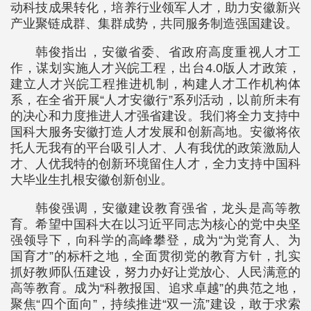
动科技成果转化，培养行业领军人才，助力安徽新兴
产业聚链成群、集群成势，共同服务制造强国建设。
韩俊指出，安徽省委、省政府高度重视人才工
作，谋划实施人才兴皖工程，出台4.0版人才政策，
建立人才兴皖工程推进机制，构建人才工作机构体
系，在全省开展“人才安徽行”系列活动，以前所未有
的决心和力度推进人才强省建设。我们将全力支持中
国科大服务安徽打造人才发展和创新高地。安徽将依
托人无我有的平台吸引人才、人有我优的政策激励人
才、人优我特的创新环境留住人才，全力支持中国科
大毕业生扎根安徽创新创业。
韩俊强调，安徽建设教育强省，龙头是高等教
育。希望中国科大在以习近平同志为核心的党中央坚
强领导下，向科学的高峰攀登，成为“为党育人、为
国育才”的标杆之地，全面贯彻党的教育方针，扎实
抓好教师队伍建设，努力办好让党放心、人民满意的
高等教育。成为“科教报国、追求卓越”的典范之地，
聚焦“四个面向”，持续推进“双一流”建设，敢于求索