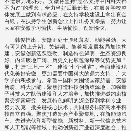
不遗余力地办好。安徽将坚持“怎么支持中国科大都
不为过”的理念，全力当好后勤部长，在服务学校整
体发展上做到有求必应，在支持学校建设上拿出真金
白银，在扶持学生创新创业上推出务实举措，努力让
大家在安徽学习愉快、生活愉快、创新愉快。
韩俊指出，安徽正处于厚积薄发、动能强劲、大
有可为的上升期、关键期。随着新发展格局加快构
建，安徽创新活跃强劲、制造特色鲜明、生态资源良
好、内陆腹地广阔、历史文化底蕴深厚等优势更加凸
显，打造“三地一区”、建设“七个强省”，全面建设现
代化美好安徽，更加需要中国科大的鼎力支持、广大
学子的积极参与。希望中国科大围绕国家所需、安徽
所盼、科大所能，聚焦打造科技创新策源地，加强量
子科技人才队伍建设和人才培养，加快推进磁约束核
聚变探索研究，发展特色鲜明的深空探测学科专业，
努力攻克一批关键核心技术，共同服务国家高水平科
技自立自强。聚焦打造新兴产业聚集地，在新能源汽
车、先进光伏和新型储能、新材料、新一代信息技术
和人工智能等领域，推动创新链产业链深度融合，推