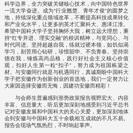
科学边界，全力突破关键核心技术，向中国特色世界
一流大学奋进。成为“行业翘楚、青年才俊”的圆梦之
地，持续深化重点领域改革，不断提高科技成果转化
和产业化水平，让更多的英才汇聚科大、惠泽江淮。
希望中国科大学子坚持胸怀大我，树立远大理想，秉
持“红专并进、理实交融”的校训精神，与党同心、与
时代同进。坚持超越自我，练就过硬本领，如饥似渴
学习，刻苦用心钻研，珍惜韶华、不负青春。坚持崇
德在我，锤炼高尚品格，践行好社会主义核心价值
观，扣好人生第一粒“扣子”，努力成为祖国栋梁之
材。与安徽同行就是与机遇同行，真诚期盼中国科大
学子把安徽作为创新创业的首选地，我们一定努力让
大家因选择安徽而无悔，因建功安徽而精彩！
与会师生普遍感到形势政策报告视野宏大、内容
丰富、信息量大，听后更加深刻地感受到习近平总书
记对安徽发展和中国科大的关心关爱，更加深刻地体
会到安徽与中国科大五十余载相互成就的不凡不易。
报告会现场气氛热烈，不时响起掌声。