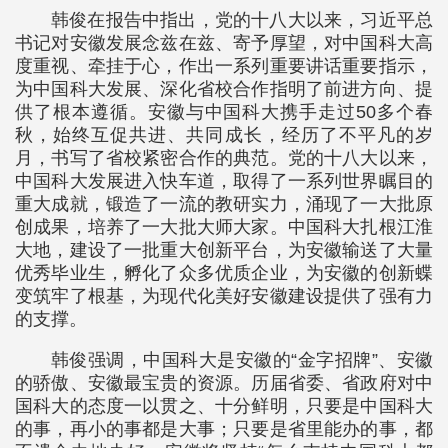
韩俊在报告中指出，党的十八大以来，习近平总
书记对安徽发展念兹在兹、寄予厚望，对中国科大高
度重视、牵挂于心，作出一系列重要讲话重要指示，
为中国科大发展、深化省校合作指明了前进方向、提
供了根本遵循。安徽与中国科大携手走过50多个春
秋，始终互促共进、共同成长，经历了不平凡的岁
月，书写了省校紧密合作的典范。党的十八大以来，
中国科大发展进入快车道，取得了一系列世界瞩目的
重大成就，锻造了一流的教研实力，涌现了一大批原
创成果，培养了一大批大师大家。中国科大扎根江淮
大地，建设了一批重大创新平台，为安徽输送了大量
优秀毕业生，孵化了众多优质企业，为安徽的创新蝶
变筑牢了根基，为现代化美好安徽建设提供了强有力
的支撑。
韩俊强调，中国科大是安徽的“金字招牌”、安徽
的骄傲、安徽最宝贵的资源。历届省委、省政府对中
国科大的态度一以贯之、十分鲜明，只要是中国科大
的事，再小的事都是大事；只要是省里能办的事，都