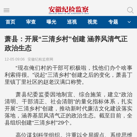
首页
审查
曝光
巡视
视觉
专题
萧县：开展“三清乡村”创建 涵养风清气正
政治生态
12-05 09:06
安徽纪检监察网
“现在俺们村的干部可积极啦，找他们办个啥事
利索得很。”说起“三清乡村”创建之后的变化，萧县丁
里镇丁里社区的赵老汉满口称赞。
萧县纪委监委因地制宜、综合施策，建立“政治
清明、干部清正、社会清朗”的量化指标体系，扎实
开展“三清乡村”创建，推动新时代廉洁文化建设落实
落地，涵养基层风清气正的政治生态。截至目前，全
县组织创建“三清乡村”29个。
高位谋划科学组织。注重以全局观点、系统思维