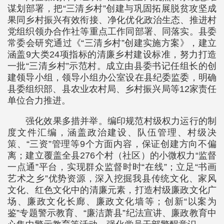
谋划部署，把“三清乡村”创建与巩固拓展脱贫攻坚成
果同乡村振兴有效衔接、净化优化政治生态、推进村
党组织领办合作社等重点工作同部署、同落实。县委
常委会研究通过《“三清乡村”创建实施方案》，建立
涵盖9大类24项指标的清廉乡村建设标准，努力打造
一批“三清乡村”示范村。成立由县委书记任组长的创
建领导小组，领导小组办公室设在县纪委监委，明确
县委组织部、县农业农村局、乡村振兴局等12家责任
单位合力推进。
强化效果多措并举。编印规范村级权力运行的制
度文件汇编，涵盖政治建设、队伍管理、村级决
策、“三资”管理等9个方面内容，保证创建方向不偏
离；建立覆盖全县276个村（社区）的小微权力“监督
一点通”平台，实现群众监督时时“在线”；立足“书画
艺术之乡”优势资源，深入挖掘我县传统文化、家风
文化、红色文化中的清廉元素，打造村级廉政文化广
场、廉政文化长廊、廉政文化墙等；创新“以案为
鉴”专题警示教育、“廉洁萧县”纪法宣讲、廉政教育中