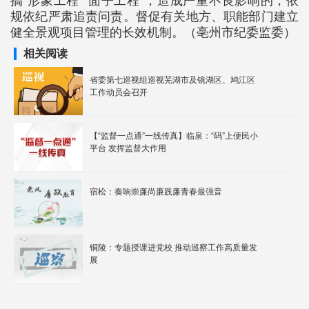
搞“形象工程”“面子工程”，造成严重不良影响的，依
规依纪严肃追责问责。督促有关地方、职能部门建立
健全景观项目管理的长效机制。（亳州市纪委监委）
相关阅读
省委第七巡视组巡视芜湖市及镜湖区、鸠江区
工作动员会召开
【“监督一点通”一线传真】临泉：“码”上便民小
平台 发挥监督大作用
宿松：奏响崇廉尚廉践廉青春最强音
铜陵：专题授课进党校 推动巡察工作高质量发
展