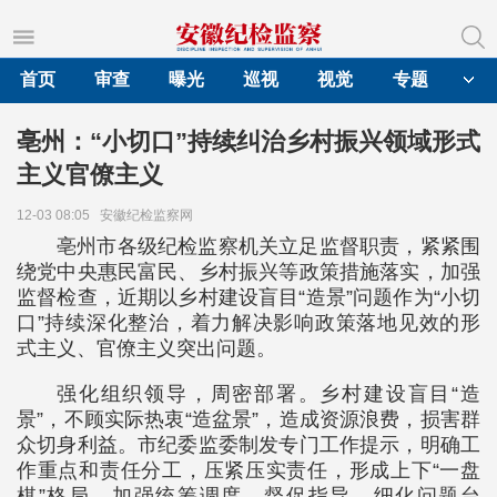
首页
审查
曝光
巡视
视觉
专题
亳州：“小切口”持续纠治乡村振兴领域形式
主义官僚主义
12-03 08:05
安徽纪检监察网
亳州市各级纪检监察机关立足监督职责，紧紧围
绕党中央惠民富民、乡村振兴等政策措施落实，加强
监督检查，近期以乡村建设盲目“造景”问题作为“小切
口”持续深化整治，着力解决影响政策落地见效的形
式主义、官僚主义突出问题。
强化组织领导，周密部署。乡村建设盲目“造
景”，不顾实际热衷“造盆景”，造成资源浪费，损害群
众切身利益。市纪委监委制发专门工作提示，明确工
作重点和责任分工，压紧压实责任，形成上下“一盘
棋”格局。加强统筹调度、督促指导，细化问题台