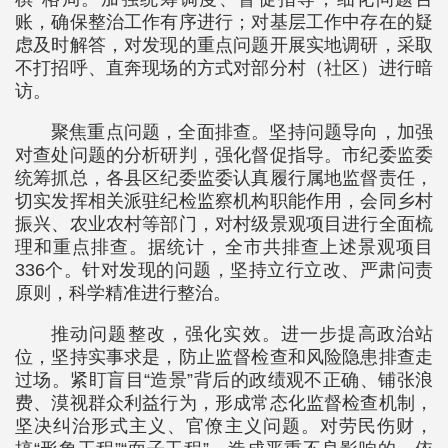
账，确保整治工作有序进行；对基层工作中存在的疑
虑及时解答，对发现的重点问题开展实地调研，采取
不打招呼、直奔现场的方式对部分村（社区）进行暗
访。
聚焦重点问题，全面排查。坚持问题导向，加强
对查处问题的分析研判，强化督促指导。市纪委监委
统筹抓总，各县区纪委监委认真履行属地监督责任，
切实发挥相关派驻纪检监察机构职能作用，会同乡村
振兴、农业农村等部门，对村级景观项目进行全面梳
理和重点排查。据统计，全市共排查上述景观项目
336个。针对发现的问题，坚持立行立改、严肃问责
原则，科学精准进行整治。
推动问题整改，强化实效。进一步提高政治站
位，坚持实事求是，防止监督检查和风险隐患排查走
过场。紧盯盲目“造景”背后的政绩观不正确、铺张浪
费、漠视群众利益行为，形成常态化监督检查机制，
坚决纠治形式主义、官僚主义问题。对劳民伤财，