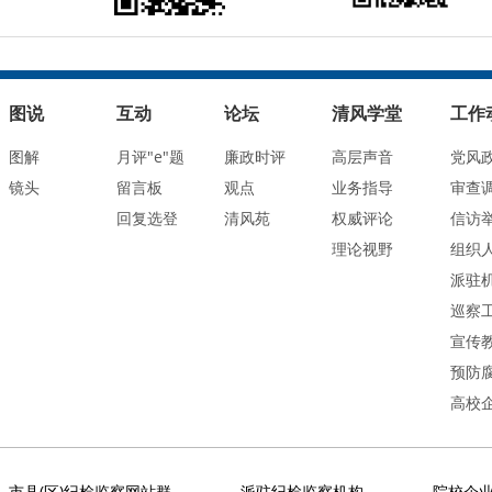
图说
互动
论坛
清风学堂
工作
图解
月评"e"题
廉政时评
高层声音
党风
镜头
留言板
观点
业务指导
审查
回复选登
清风苑
权威评论
信访
理论视野
组织
派驻
巡察
宣传
预防
高校
市县(区)纪检监察网站群
派驻纪检监察机构
院校企