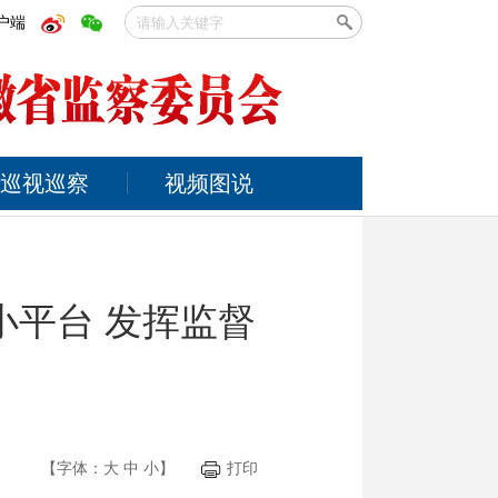
户端
巡视巡察
视频图说
小平台 发挥监督
【字体：
大
中
小
】
打印