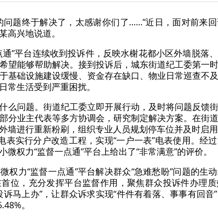
的问题终于解决了，太感谢你们了……”近日，面对前来
某高兴地说道。
点通”平台连续收到投诉件，反映水榭花都小区外墙脱落
希望能够帮助解决。接到投诉后，城东街道纪工委第一
于基础设施建设缓慢、资金存在缺口、物业日常巡查不
日常生活受到严重困扰。
什么问题。街道纪工委立即开展行动，及时将问题反馈
部分业主代表等多方协调会，研究制定解决方案。在街
外墙进行重新粉刷，组织专业人员规划停车位并及时启用
户电表实行分户改造工程，实现“一户一表”电表使用。经
微权力“监督一点通”平台上给出了“非常满意”的评价。
微权力“监督一点通”平台解决群众“急难愁盼”问题的生
在首位，充分发挥平台监督作用，聚焦群众投诉件办理质
投诉马上办”，让群众诉求实现“件件有着落、事事有回音
.48%。