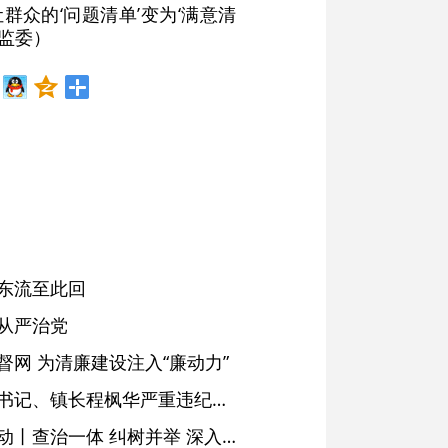
众的‘问题清单’变为‘满意清
委监委）
东流至此回
从严治党
网 为清廉建设注入“廉动力”
绩溪县长安镇原党委副书记、镇长程枫华严重违纪违法被开除党籍和公职
落实五次全会精神见行动丨查治一体 纠树并举 深入推进风腐同查同治