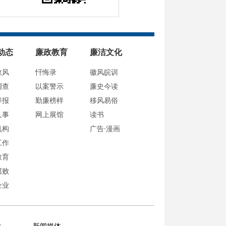
动态
廉政教育
廉洁文化
政风
忏悔录
徽风皖训
调查
以案警示
廉史今读
举报
勤廉榜样
移风易俗
人事
网上展馆
读书
机构
广告·漫画
工作
教育
腐败
企业
业
新闻媒体