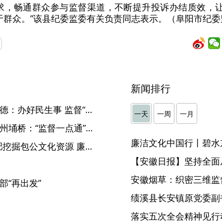
求，畅通群众参与监督渠道，不断提升投诉办结质效，让群
务于群众。”该县纪委监委有关负责同志表示。（阜阳市纪
新闻排行
【监督一点通“一线传真”】广德：办好民生事 监督“在路上”
一天
一周
一月
【“监督一点通”一线传真】宿州埇桥：“监督一点通” 护航求学路
廉洁文化中国行丨碧水
【中国纪检监察报】安徽合肥挖掘包公文化资源 廉字当头传清风
【安徽日报】坚持全面
】
安徽烟草：织密三维监督
部“再出发”