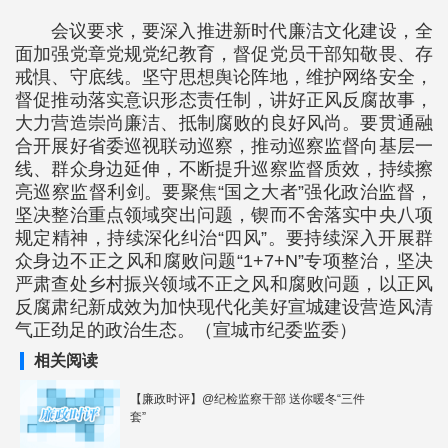
会议要求，要深入推进新时代廉洁文化建设，全
面加强党章党规党纪教育，督促党员干部知敬畏、存
戒惧、守底线。坚守思想舆论阵地，维护网络安全，
督促推动落实意识形态责任制，讲好正风反腐故事，
大力营造崇尚廉洁、抵制腐败的良好风尚。要贯通融
合开展好省委巡视联动巡察，推动巡察监督向基层一
线、群众身边延伸，不断提升巡察监督质效，持续擦
亮巡察监督利剑。要聚焦“国之大者”强化政治监督，
坚决整治重点领域突出问题，锲而不舍落实中央八项
规定精神，持续深化纠治“四风”。要持续深入开展群
众身边不正之风和腐败问题“1+7+N”专项整治，坚决
严肃查处乡村振兴领域不正之风和腐败问题，以正风
反腐肃纪新成效为加快现代化美好宣城建设营造风清
气正劲足的政治生态。（宣城市纪委监委）
相关阅读
【廉政时评】@纪检监察干部 送你暖冬“三件
套”