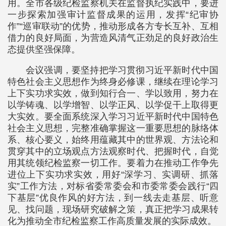
用。全市各级纪检监察机关在监督执纪实践中，要进
一步探索加强审计监督成果的运用，发挥“纪审协
作”“巡审联动”的优势，推动形成各方专长互补、互相
借力的良好局面，为营造风清气正劲足的良好政治生
态提供坚强保障。
会议强调，要坚持把学习贯彻习近平新时代中国
特色社会主义思想作为终身必修课，继续在理论学习
上下实功求实效，做到知行合一、学以致用，努力在
以学铸魂、以学增智、以学正风、以学促干上取得更
大实效。要全面系统深入学习习近平新时代中国特色
社会主义思想，完整准确掌握这一重要思想的脉络体
系、核心要义，始终用蕴藏其中的世界观、方法论和
贯穿其中的立场观点方法观察时代、把握时代，自觉
用其统领纪检监察一切工作。要着力在推动工作争先
进位上下实功求实效，用好“深学习、实调研、抓落
实”工作方法，对标省委常委会和市委常委会践行“四
下基层”优良作风的好方法，到一线去走基层、听意
见、找问题，现场研究破解之策，真正把学习成果转
化为推动全市纪检监察工作高质量发展的实际成效。