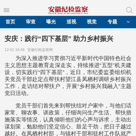
首页
审查
曝光
巡视
视觉
专题
安庆：践行“四下基层” 助力乡村振兴
12-01 16:48
安徽纪检监察网
为深入推进学习贯彻习近平新时代中国特色社会
主义思想主题教育走深走实，持续推进“五型”机关建
设，切实践行“四下基层”，近日，市纪委监委组织机
关党员干部赴定点帮扶村望江县凤栖村调研乡村振兴
工作，走访结对帮扶户，开展“乡村振兴我融入”主题
党日活动。
党员干部们首先来到帮扶结对户家中，与他们话
家常、聊农事、讲政策，仔细询问生产生活、帮扶措
施落实等情况，认真倾听他们的心声与诉求，主动出
谋划策，勉励他们坚定信心、鼓足干劲，把日子越过
越好。在凤栖村村部，与镇村干部和驻村工作队就产