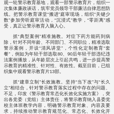
观一轮警示教育基地，观看一部警示教育片，组织一
次集体廉政谈话，筑牢党员领导干部廉洁自律思想防
线。把警示教育课堂“搬进”庭审现场，组织“关键少
数”参加旁听庭审活动，“沉浸式”教学，“零距离”感
受，真正让警示教育入脑入心。
抓“典型案例”精准施教。对症下药方能药到病
除，针对不同年龄、不同部门、不同职位，精准选取
警示案例，开设“清风讲堂”，个性化定制教育“套
餐”，例如为年轻干部选取80、90后年轻干部违纪违
法案例播放，从年龄层次上引起共鸣，进一步提高警
示教育的精准性、针对性、有效性。截至目前，已组
织集中观看警示教育片13部。
抓“建章立制”长效施教。坚持“当下改”与“长久
立”相结合，针对警示教育落实过程中存在的问题、
不足，印发《警示教育常态化长效化实施方案》，突
出各党委（党组）主体责任，将警示教育纳入县委党
校主体班教学内容，明确警示教育对象、内容及要
求，持续推动警示教育规范化、常态化、长效化开