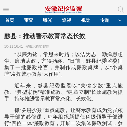
首页
审查
曝光
巡视
视觉
专题
黟县：推动警示教育常态长效
10-11 16:41
安徽纪检监察网
“以廉为铭，常思来时路；以洁为志，勤掸思想
尘。廉洁从政，方得始终。”日前，黟县纪委监委征
集了一批廉政格言，并制作成廉政桌牌，以“小桌
牌”发挥警示教育“大作用”。
近年来，黟县纪委监委以“关键少数”重点施
教、“典型案例”精准施教、“建章立制”长效施教为抓
手，持续推进警示教育常态化、长效化。
抓“关键少数”重点施教。让警示教育成为党员领
导干部的必修课，每年组织新提任科级领导干部进
行“四位一体”廉政教育，开展一次集体廉政测试，参