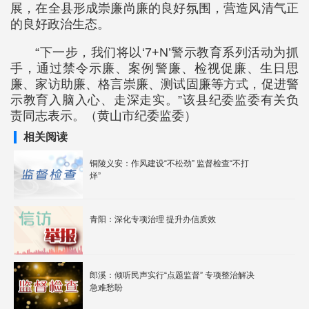
展，在全县形成崇廉尚廉的良好氛围，营造风清气正
的良好政治生态。
“下一步，我们将以‘7+N’警示教育系列活动为抓
手，通过禁令示廉、案例警廉、检视促廉、生日思
廉、家访助廉、格言崇廉、测试固廉等方式，促进警
示教育入脑入心、走深走实。”该县纪委监委有关负
责同志表示。（黄山市纪委监委）
相关阅读
铜陵义安：作风建设“不松劲” 监督检查“不打
烊”
青阳：深化专项治理 提升办信质效
郎溪：倾听民声实行“点题监督” 专项整治解决
急难愁盼