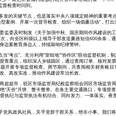
”监督检查时问到。
发多发的关键节点，也是落实中央八项规定精神的重要考点
典型案例、开展一次督导检查、组织一场倡廉活动”，打出清
委监委及时制发《关于加强中秋、国庆期间作风建设的
人次，向全区科级以上领导干部发送廉政短信600余条，
身边案教育身边人，持续敲响纪律警钟。
点当“考点”。充分利用“室组地”“协作区”联动监督机制，制
督查重点，组织深入乡镇园区，通过查阅订单、核对发
题开展专项监督检查。两节期间，共查阅相关财务账目12
改、真改实改，推动作风建设常治长效。
商超超市，驻区市场监管局纪检监察组会同区市场监管
绝“天价”月饼、蟹卡蟹券。在各主要交通路口，专项督
督执纪与监管执法有机结合、同向发力、一体落实。夜查
题关乎党风政风社风，关乎党群干群关系，绝非小事。我们