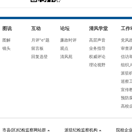
图说
互动
论坛
清风学堂
工作
图解
月评"e"题
廉政时评
高层声音
党风
镜头
留言板
观点
业务指导
审查
回复选登
清风苑
权威评论
信访
理论视野
组织
派驻
巡察
宣传
预防
高校
市县(区)纪检监察网站群
派驻纪检监察机构
院校企