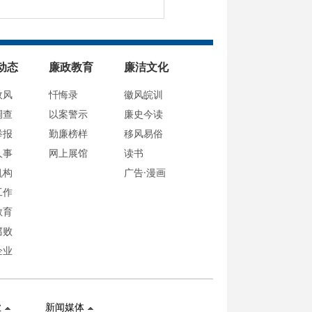
动态
廉政教育
廉洁文化
政风
忏悔录
徽风皖训
调查
以案警示
廉史今读
举报
勤廉榜样
移风易俗
人事
网上展馆
读书
机构
广告·漫画
工作
教育
腐败
企业
业
新闻媒体