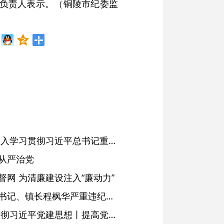
室负责人表示。（铜陵市纪委监
省委常委会会议强调 深入学习贯彻习近平总书记重要讲话精神 以高质量党建引领高质量发展 梁言顺主持并讲话
从严治党
网 为清廉建设注入“廉动力”
绩溪县长安镇原党委副书记、镇长程枫华严重违纪违法被开除党籍和公职
学习进行时·深入学习贯彻习近平党建思想丨提高党的战斗力的法宝