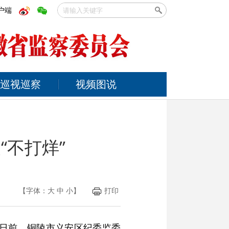
户端
巡视巡察
视频图说
“不打烊”
【字体：
大
中
小
】
打印
”日前，铜陵市义安区纪委监委