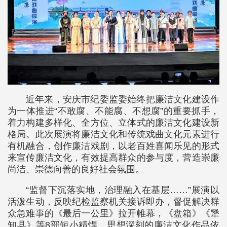
近年来，安庆市纪委监委始终把廉洁文化建设作
为一体推进“不敢腐、不能腐、不想腐”的重要抓手，
着力构建多样化、全方位、立体式的廉洁文化建设新
格局。此次展演将廉洁文化和传统戏曲文化元素进行
有机融合，创作廉洁戏剧，以老百姓喜闻乐见的形式
来宣传廉洁文化，有效提高群众的参与度，营造崇廉
尚洁、崇德向善的良好社会氛围。
“监督下沉落实地，治理融入在基层……”展演以
活泼生动，反映纪检监察机关接诉即办，督促解决群
众急难事的《最后一公里》拉开帷幕，《盘箱》《犟
知县》等8部短小精悍、思想深刻的廉洁文化作品依