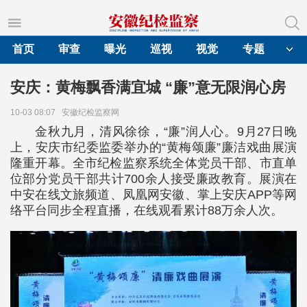
首页
审查
曝光
巡视
视觉
专题
安庆：黄梅飘香满宜城 “廉”意无限润心房
10-03 08:07
安徽纪检监察网
金秋九月，清风徐徐，“廉”润人心。9月27日晚
上，安庆市纪委监委举办的“黄梅颂廉”廉洁戏曲展演
隆重开幕。全市纪检监察系统全体党员干部、市直单
位部分党员干部共计700余人接受廉政教育。展演在
中安在线文旅频道、凤凰网安徽、掌上安庆APP等网
络平台同步全程直播，在线观看累计88万余人次。