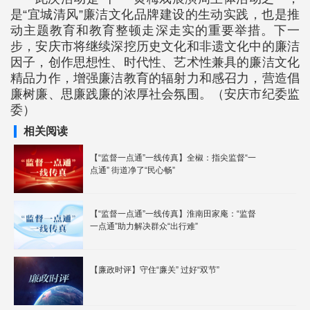
是“宜城清风”廉洁文化品牌建设的生动实践，也是推
动主题教育和教育整顿走深走实的重要举措。下一
步，安庆市将继续深挖历史文化和非遗文化中的廉洁
因子，创作思想性、时代性、艺术性兼具的廉洁文化
精品力作，增强廉洁教育的辐射力和感召力，营造倡
廉树廉、思廉践廉的浓厚社会氛围。（安庆市纪委监
委）
相关阅读
【“监督一点通”一线传真】全椒：指尖监督“一
点通” 街道净了“民心畅”
【“监督一点通”一线传真】淮南田家庵：“监督
一点通”助力解决群众“出行难”
【廉政时评】守住“廉关” 过好“双节”