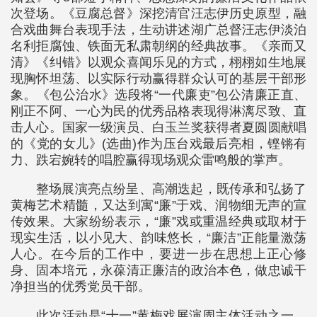
次登场。《豆腐总督》深挖清官汪志伊历史原型，融
合戏曲舞台表现手法，生动讲述湖广总督汪志伊淡泊
名利拒腐蚀、铁面无私肃朝纲的经典故事。《亲而又
清》《纠错》以观众喜闻乐见的方式，栩栩如生地展
现胸怀坦荡、以实际行动赢得群众认可的基层干部形
象。《包公治水》选段将“一代廉吏”包公清廉正直、
刚正不阿、一心为民的优秀品格表现得淋漓尽致、直
击人心。国家一级演员、白玉兰奖获得者夏圆圆献唱
的《党的女儿》(选曲)作为压台戏最后亮相，铿锵有
力、跌宕婉转的唱腔赢得现场观众雷鸣般的掌声。
整场展演亮点纷呈、高潮迭起，既传承和弘扬了
黄梅艺术精髓，又达到寓“廉”于戏、润物细无声的宣
传效果。大家纷纷表示，“廉”戏或重温经典或取材于
现实生活，以小见大、韵味悠长，“廉洁”正能量激荡
人心。在今后的工作中，要进一步在思想上正心修
身、固本培元，永葆清正廉洁的政治本色，做忠诚干
净担当的优秀党员干部。
此次活动是“十一”黄梅戏展演周主体活动之一，