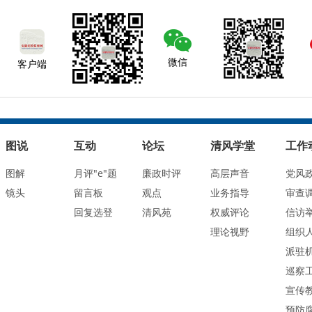
微信
客户端
图说
互动
论坛
清风学堂
工作
图解
月评"e"题
廉政时评
高层声音
党风
镜头
留言板
观点
业务指导
审查
回复选登
清风苑
权威评论
信访
理论视野
组织
派驻
巡察
宣传
预防