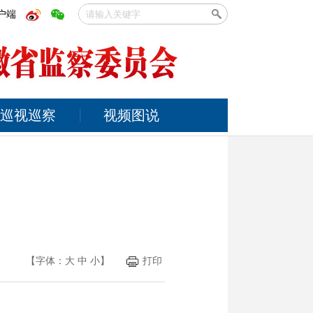
户端
巡视巡察
视频图说
【字体：
大
中
小
】
打印