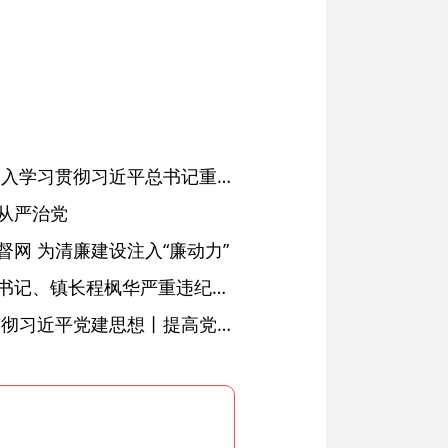
省委常委会会议强调 深入学习贯彻习近平总书记重要讲话精神 以高质量党建引领高质量发展 梁言顺主持并讲话
从严治党
网 为清廉建设注入“廉动力”
绩溪县长安镇原党委副书记、镇长程枫华严重违纪违法被开除党籍和公职
学习进行时·深入学习贯彻习近平党建思想丨提高党的战斗力的法宝