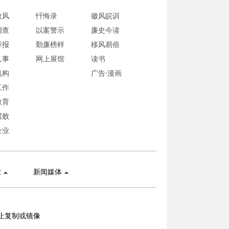
政风
忏悔录
徽风皖训
调查
以案警示
廉史今读
举报
勤廉榜样
移风易俗
人事
网上展馆
读书
机构
广告·漫画
工作
教育
腐败
企业
业
新闻媒体
止复制或镜像