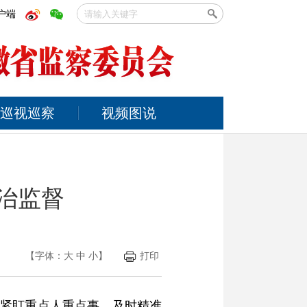
户端
巡视巡察
视频图说
治监督
【字体：
大
中
小
】
打印
，紧盯重点人重点事，及时精准