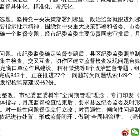
监督具体化、精准化、常态化。
选题。坚持党中央决策部署到哪里，政治监督就跟进到
要指示批示精神，围绕党中央重大决策部署和省委、市
确一个监督专题，经市纪委监委主要负责同志审批后，
问题。市纪委监委确定监督专题后，县区纪委监委照单
集中检查、交叉互查。协作区建立监督检查发现问题台
定窗口单位作风建设、秸秆禁烧等8个政治监督专题，
完成843个、正在推进27个，问题转为问题线索149个
制发纪检监察建议书2份。
整改。市纪委监委树牢“全周期管理”理念，专门印发《
体指导，月底监督检查结束后，要求县区纪委监委及时
。对一般性问题督促立行立改；对普遍性、倾向性问题
依纪进行处置，形成监督闭环，做到“全周期管理”。（亳