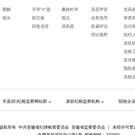
图解
月评"e"题
廉政时评
高层声音
党风
镜头
留言板
观点
业务指导
审查
回复选登
清风苑
权威评论
信访
理论视野
组织
派驻
巡察
宣传
预防
高校
市县(区)纪检监察网站群
派驻纪检监察机构
院校企
版权所有 中共安徽省纪律检查委员会 安徽省监察委员会 | 未经许可禁
合肥市包河区中山路1号 邮政编码：230091